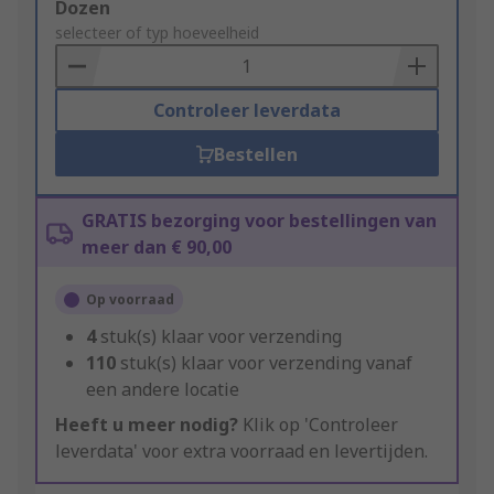
Add
Dozen
to
selecteer of typ hoeveelheid
Basket
Controleer leverdata
Bestellen
GRATIS bezorging voor bestellingen van
meer dan € 90,00
Op voorraad
4
stuk(s) klaar voor verzending
110
stuk(s) klaar voor verzending vanaf
een andere locatie
Heeft u meer nodig?
Klik op 'Controleer
leverdata' voor extra voorraad en levertijden.