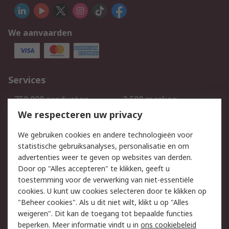
We aanvaarden
Services
750.000 producten
2.500 merken
Bestellen
Inkoopoplossingen
We respecteren uw privacy
Retouren
Technisch advies
We gebruiken cookies en andere technologieën voor
Track & Trace
statistische gebruiksanalyses, personalisatie en om
advertenties weer te geven op websites van derden.
Wettelijk
Door op "Alles accepteren" te klikken, geeft u
toestemming voor de verwerking van niet-essentiële
Cookiebeleid
Email veiligheid
cookies. U kunt uw cookies selecteren door te klikken op
Privacybeleid
Websitevoorwaarden
"Beheer cookies". Als u dit niet wilt, klikt u op "Alles
weigeren". Dit kan de toegang tot bepaalde functies
Algemene
beperken. Meer informatie vindt u in
ons cookiebeleid
verkoopvoorwaarden