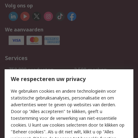
Volg ons op
We aanvaarden
Services
750.000 producten
2.500 merken
Bestellen
Inkoopoplossingen
We respecteren uw privacy
Retouren
Technisch advies
We gebruiken cookies en andere technologieën voor
Track & Trace
statistische gebruiksanalyses, personalisatie en om
advertenties weer te geven op websites van derden.
Wettelijk
Door op "Alles accepteren" te klikken, geeft u
toestemming voor de verwerking van niet-essentiële
Cookiebeleid
Email veiligheid
cookies. U kunt uw cookies selecteren door te klikken op
Privacybeleid
Websitevoorwaarden
"Beheer cookies". Als u dit niet wilt, klikt u op "Alles