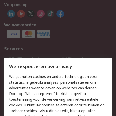
Volg ons op
We aanvaarden
Services
750.000 producten
2.500 merken
Bestellen
Inkoopoplossingen
We respecteren uw privacy
Retouren
Technisch advies
We gebruiken cookies en andere technologieën voor
Track & Trace
statistische gebruiksanalyses, personalisatie en om
advertenties weer te geven op websites van derden.
Wettelijk
Door op "Alles accepteren" te klikken, geeft u
toestemming voor de verwerking van niet-essentiële
Cookiebeleid
Email veiligheid
cookies. U kunt uw cookies selecteren door te klikken op
Privacybeleid
Websitevoorwaarden
"Beheer cookies". Als u dit niet wilt, klikt u op "Alles