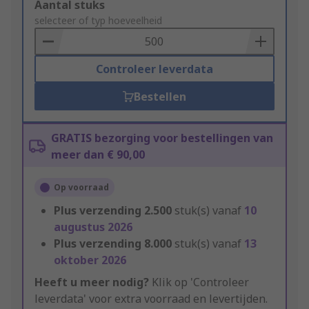
Add
Aantal stuks
to
selecteer of typ hoeveelheid
Basket
Controleer leverdata
Bestellen
GRATIS bezorging voor bestellingen van
meer dan € 90,00
Op voorraad
Plus verzending
2.500
stuk(s) vanaf
10
augustus 2026
Plus verzending
8.000
stuk(s) vanaf
13
oktober 2026
Heeft u meer nodig?
Klik op 'Controleer
leverdata' voor extra voorraad en levertijden.