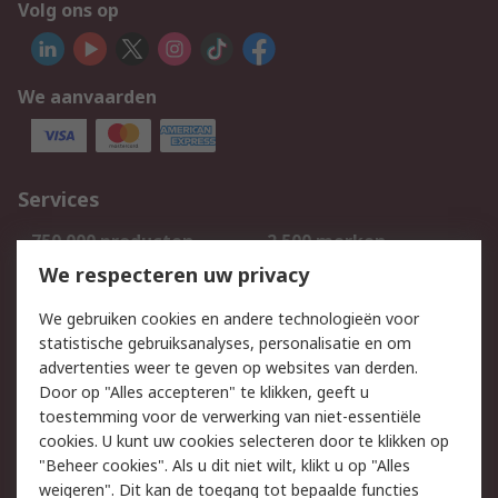
Volg ons op
We aanvaarden
Services
750.000 producten
2.500 merken
Bestellen
Inkoopoplossingen
We respecteren uw privacy
Retouren
Technisch advies
We gebruiken cookies en andere technologieën voor
Track & Trace
statistische gebruiksanalyses, personalisatie en om
advertenties weer te geven op websites van derden.
Wettelijk
Door op "Alles accepteren" te klikken, geeft u
toestemming voor de verwerking van niet-essentiële
Cookiebeleid
Email veiligheid
cookies. U kunt uw cookies selecteren door te klikken op
Privacybeleid
Websitevoorwaarden
"Beheer cookies". Als u dit niet wilt, klikt u op "Alles
weigeren". Dit kan de toegang tot bepaalde functies
Algemene