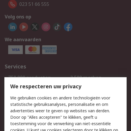
023 51 66 555
Volg ons op
We aanvaarden
Services
750.000 producten
2.500 merken
Bestellen
Inkoopoplossingen
We respecteren uw privacy
Retouren
Technisch advies
We gebruiken cookies en andere technologieën voor
Track & Trace
statistische gebruiksanalyses, personalisatie en om
advertenties weer te geven op websites van derden.
Wettelijk
Door op "Alles accepteren" te klikken, geeft u
toestemming voor de verwerking van niet-essentiële
Cookiebeleid
Email veiligheid
cookies. U kunt uw cookies selecteren door te klikken op