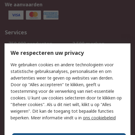
We aanvaarden
Services
750.000 producten
2.500 merken
Bestellen
Inkoopoplossingen
We respecteren uw privacy
Retouren
Technisch advies
We gebruiken cookies en andere technologieën voor
Track & Trace
statistische gebruiksanalyses, personalisatie en om
advertenties weer te geven op websites van derden.
Wettelijk
Door op "Alles accepteren" te klikken, geeft u
toestemming voor de verwerking van niet-essentiële
Cookiebeleid
Email veiligheid
cookies. U kunt uw cookies selecteren door te klikken op
Privacybeleid
Websitevoorwaarden
"Beheer cookies". Als u dit niet wilt, klikt u op "Alles
weigeren". Dit kan de toegang tot bepaalde functies
Algemene
beperken. Meer informatie vindt u in
ons cookiebeleid
verkoopvoorwaarden
Over RS