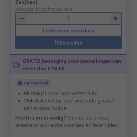
Add
Zak(ken)
to
selecteer of typ hoeveelheid
Basket
Controleer leverdata
Bestellen
GRATIS bezorging voor bestellingen van
meer dan € 90,00
Op voorraad
99
stuk(s) klaar voor verzending
284
stuk(s) klaar voor verzending vanaf
een andere locatie
Heeft u meer nodig?
Klik op 'Controleer
leverdata' voor extra voorraad en levertijden.