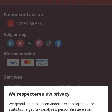
Neem contact op
023 51 66 555
Volg ons op
We aanvaarden
Services
750.000 producten
2.500 merken
Bestellen
Inkoopoplossingen
We respecteren uw privacy
Retouren
Technisch advies
We gebruiken cookies en andere technologieën voor
Track & Trace
statistische gebruiksanalyses, personalisatie en om