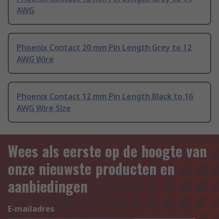
AWG
Phoenix Contact 20 mm Pin Length Grey to 12
AWG Wire
Phoenix Contact 12 mm Pin Length Black to 16
AWG Wire Size
Wees als eerste op de hoogte van
onze nieuwste producten en
aanbiedingen
E-mailadres