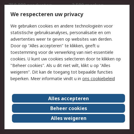
750.000 producten
2.500 merken
Bestellen
Inkoopoplossingen
We respecteren uw privacy
Retouren
Technisch advies
We gebruiken cookies en andere technologieën voor
Track & Trace
statistische gebruiksanalyses, personalisatie en om
advertenties weer te geven op websites van derden.
Wettelijk
Door op "Alles accepteren" te klikken, geeft u
toestemming voor de verwerking van niet-essentiële
Cookiebeleid
Email veiligheid
cookies. U kunt uw cookies selecteren door te klikken op
Privacybeleid
Websitevoorwaarden
"Beheer cookies". Als u dit niet wilt, klikt u op "Alles
weigeren". Dit kan de toegang tot bepaalde functies
Algemene
beperken. Meer informatie vindt u in
ons cookiebeleid
verkoopvoorwaarden
Over RS
Alles accepteren
RS Group
Over ons
Beheer cookies
RS wereldwijd
Werken bij RS
Alles weigeren
ESG