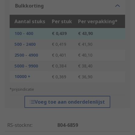
Bulkkorting
Aantal stuks
Per stuk
Per verpakking*
100 - 400
€ 0,439
€ 43,90
500 - 2400
€ 0,419
€ 41,90
2500 - 4900
€ 0,401
€ 40,10
5000 - 9900
€ 0,384
€ 38,40
10000 +
€ 0,369
€ 36,90
*prijsindicatie
Voeg toe aan onderdelenlijst
RS-stocknr.
:
804-6859