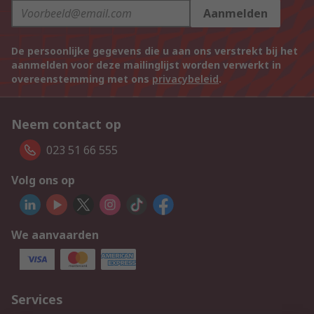
Aanmelden
De persoonlijke gegevens die u aan ons verstrekt bij het
aanmelden voor deze mailinglijst worden verwerkt in
overeenstemming met ons
privacybeleid
.
Neem contact op
023 51 66 555
Volg ons op
We aanvaarden
Services