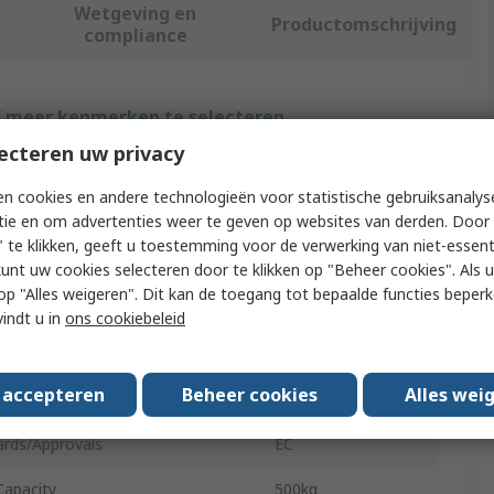
Wetgeving en
Productomschrijving
compliance
f meer kenmerken te selecteren.
ecteren uw privacy
ibuut
Waarde
n cookies en andere technologieën voor statistische gebruiksanalys
Facom
tie en om advertenties weer te geven op websites van derden. Door 
 te klikken, geeft u toestemming voor de verwerking van niet-essent
ype
Bottle Jack
kunt uw cookies selecteren door te klikken op "Beheer cookies". Als u 
 u op "Alles weigeren". Dit kan de toegang tot bepaalde functies beper
ct Type
Jack
vindt u in
ons cookiebeleid
m Lifting Height
1960mm
s accepteren
Beheer cookies
Alles wei
um Lifting Height
1960mm
ards/Approvals
EC
Capacity
500kg