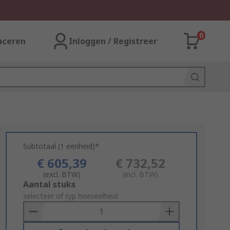
0
aceren
Inloggen / Registreer
Subtotaal (1 eenheid)*
€ 605,39
€ 732,52
(excl. BTW)
(incl. BTW)
Add
Aantal stuks
to
selecteer of typ hoeveelheid
Basket