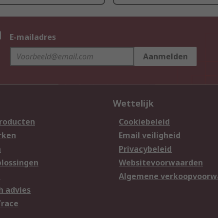
n
E-mailadres
Aanmelden
Wettelijk
producten
Cookiebeleid
rken
Email veiligheid
n
Privacybeleid
lossingen
Websitevoorwaarden
n
Algemene verkoopvoorw
h advies
Trace