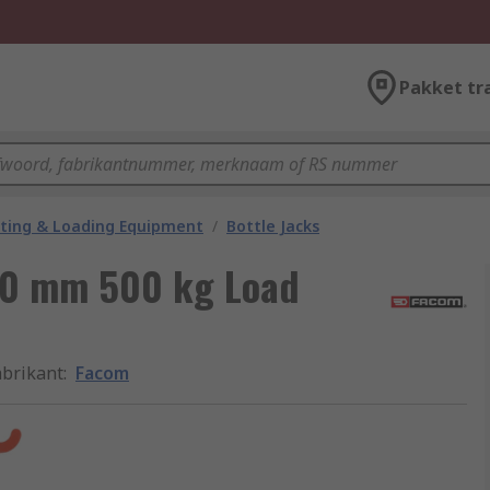
Pakket tr
fting & Loading Equipment
/
Bottle Jacks
60 mm 500 kg Load
abrikant
:
Facom