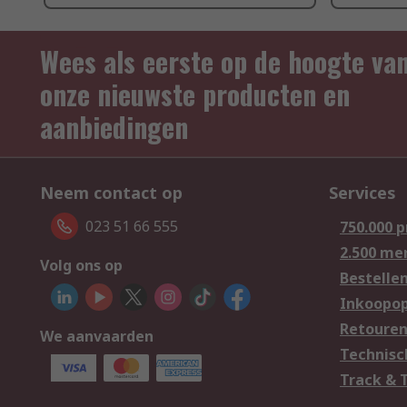
Wees als eerste op de hoogte va
onze nieuwste producten en
aanbiedingen
Neem contact op
Services
023 51 66 555
750.000 
2.500 me
Volg ons op
Bestelle
Inkoopop
Retoure
We aanvaarden
Technisc
Track & 