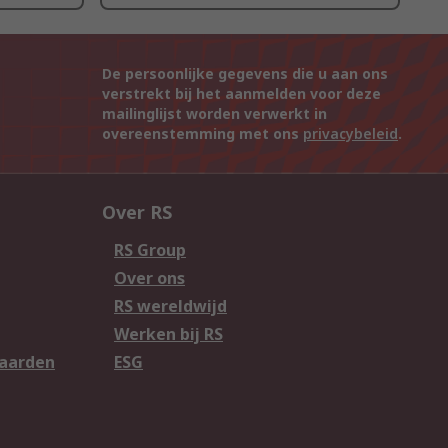
De persoonlijke gegevens die u aan ons
verstrekt bij het aanmelden voor deze
mailinglijst worden verwerkt in
overeenstemming met ons
privacybeleid
.
Over RS
RS Group
Over ons
RS wereldwijd
Werken bij RS
aarden
ESG