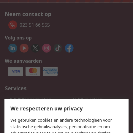
Neem contact op
023 51 66 555
Volg ons op
We aanvaarden
Services
750.000 producten
2.500 merken
Bestellen
Inkoopoplossingen
We respecteren uw privacy
Retouren
Technisch advies
We gebruiken cookies en andere technologieën voor
Track & Trace
statistische gebruiksanalyses, personalisatie en om