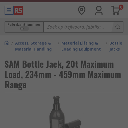
0
Fabrikantnummer
/
Access, Storage &
/
Material Lifting &
/
Bottle
Material Handling
Loading Equipment
Jacks
SAM Bottle Jack, 20t Maximum
Load, 234mm - 459mm Maximum
Range