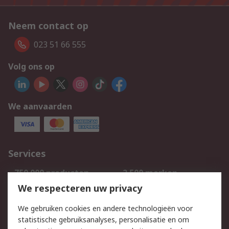
Neem contact op
023 51 66 555
Volg ons op
We aanvaarden
Services
750.000 producten
2.500 merken
Bestellen
Inkoopoplossingen
We respecteren uw privacy
Retouren
Technisch advies
We gebruiken cookies en andere technologieën voor
Track & Trace
statistische gebruiksanalyses, personalisatie en om