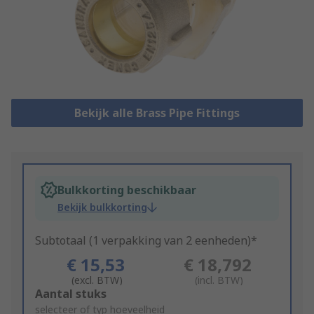
Bekijk alle Brass Pipe Fittings
Bulkkorting beschikbaar
Bekijk bulkkorting
Subtotaal (1 verpakking van 2 eenheden)*
€ 15,53
€ 18,792
(excl. BTW)
(incl. BTW)
Add
Aantal stuks
to
selecteer of typ hoeveelheid