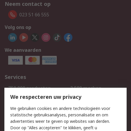
Neem contact op
023 51 66 555
Volg ons op
We aanvaarden
Services
750.000 producten
2.500 merken
Bestellen
Inkoopoplossingen
We respecteren uw privacy
Retouren
Technisch advies
We gebruiken cookies en andere technologieën voor
Track & Trace
statistische gebruiksanalyses, personalisatie en om
advertenties weer te geven op websites van derden.
Wettelijk
Door op "Alles accepteren" te klikken, geeft u