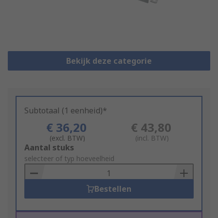
Bekijk deze categorie
Subtotaal (1 eenheid)*
€ 36,20
€ 43,80
(excl. BTW)
(incl. BTW)
Add
Aantal stuks
to
selecteer of typ hoeveelheid
Basket
Bestellen