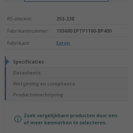
RS-stocknr.
:
253-238
Fabrikantnummer
:
193680 EPTP1100-BP400
Fabrikant
:
Eaton
Specificaties
Datasheets
Wetgeving en compliance
Productomschrijving
Zoek vergelijkbare producten door een
of meer kenmerken te selecteren.