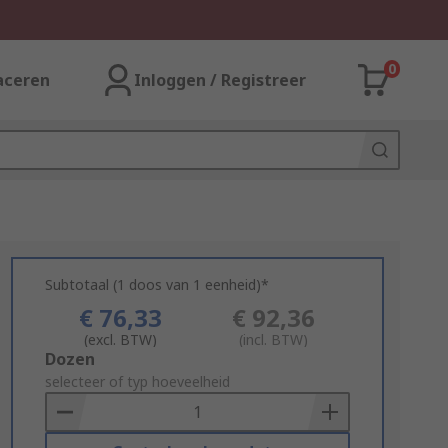
0
aceren
Inloggen / Registreer
Subtotaal (1 doos van 1 eenheid)*
€ 76,33
€ 92,36
(excl. BTW)
(incl. BTW)
Add
Dozen
to
selecteer of typ hoeveelheid
Basket