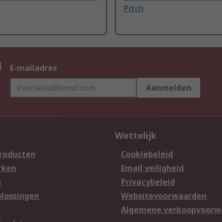
Pitch
n
E-mailadres
Aanmelden
Wettelijk
producten
Cookiebeleid
rken
Email veiligheid
n
Privacybeleid
lossingen
Websitevoorwaarden
n
Algemene verkoopvoorw