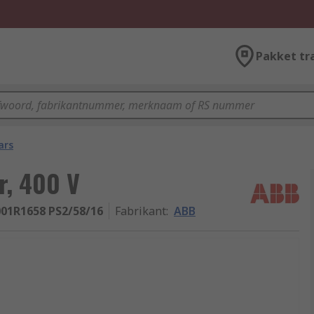
Pakket tr
ars
r, 400 V
01R1658 PS2/58/16
Fabrikant
:
ABB