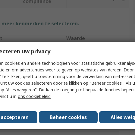
compliance
f meer kenmerken te selecteren.
t
Waarde
ecteren uw privacy
ABB
n cookies en andere technologieën voor statistische gebruiksanalys
ype
Busbar
tie en om advertenties weer te geven op websites van derden. Door 
rational Voltage
400 V
 te klikken, geeft u toestemming voor de verwerking van niet-essent
kunt uw cookies selecteren door te klikken op "Beheer cookies". Als u 
PS2
 u op "Alles weigeren". Dit kan de toegang tot bepaalde functies beper
vindt u in
ons cookiebeleid
 Phase
2
/Approvals
IEC/EN 60947-1
s accepteren
Beheer cookies
Alles wei
PS