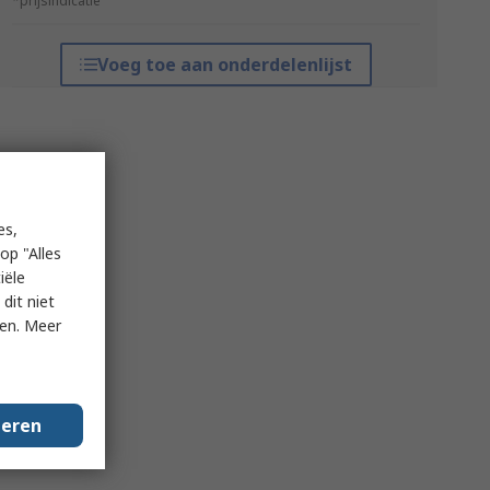
*prijsindicatie
Voeg toe aan onderdelenlijst
es,
op "Alles
iële
dit niet
ken. Meer
geren