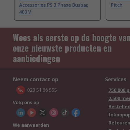
Accessories PS 3 Phase Busbar,
Pitch
400 V
Wees als eerste op de hoogte va
onze nieuwste producten en
aanbiedingen
Neem contact op
Services
023 51 66 555
750.000 
2.500 me
Volg ons op
Bestelle
Inkoopop
Retoure
We aanvaarden