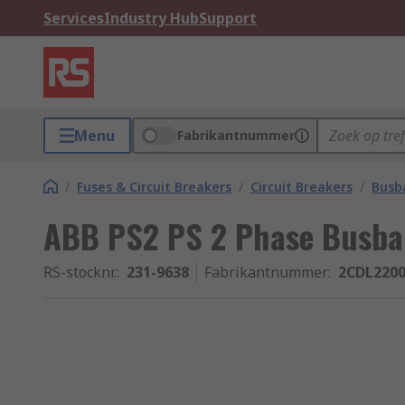
Services
Industry Hub
Support
Menu
Fabrikantnummer
/
Fuses & Circuit Breakers
/
Circuit Breakers
/
Busb
ABB PS2 PS 2 Phase Busba
RS-stocknr.
:
231-9638
Fabrikantnummer
:
2CDL2200