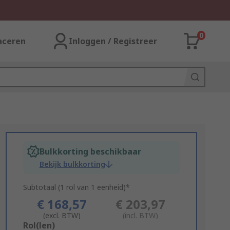
0
aceren
Inloggen / Registreer
Bulkkorting beschikbaar
Bekijk bulkkorting
Subtotaal (1 rol van 1 eenheid)*
€ 168,57
€ 203,97
(excl. BTW)
(incl. BTW)
Add
Rol(len)