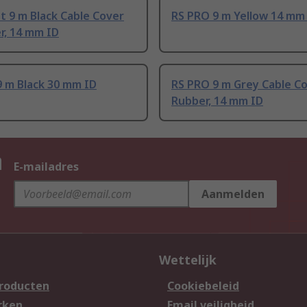
t 9 m Black Cable Cover
RS PRO 9 m Yellow 14 mm
r, 14 mm ID
9 m Black 30 mm ID
RS PRO 9 m Grey Cable Co
Rubber, 14 mm ID
n
E-mailadres
Aanmelden
Wettelijk
producten
Cookiebeleid
rken
Email veiligheid