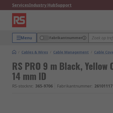
Services
Industry Hub
Support
Menu
Fabrikantnummer
/
Cables & Wires
/
Cable Management
/
Cable Cov
RS PRO 9 m Black, Yellow C
14 mm ID
RS-stocknr.
:
365-9706
Fabrikantnummer
:
26101117