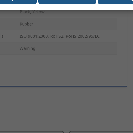
Black, Yellow
Rubber
ls
ISO 9001:2000, RoHS2, RoHS 2002/95/EC
Warning