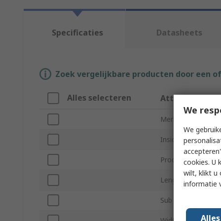
Specificaties
Datasheets
Zoek vergelijkbare producten door een o
Alles selecteren
Attribuut
We resp
Merk
We gebruike
Inside Diameter
personalisa
accepteren"
Product Type
cookies. U 
wilt, klikt
Length
informatie 
Sub Type
Alle
Width