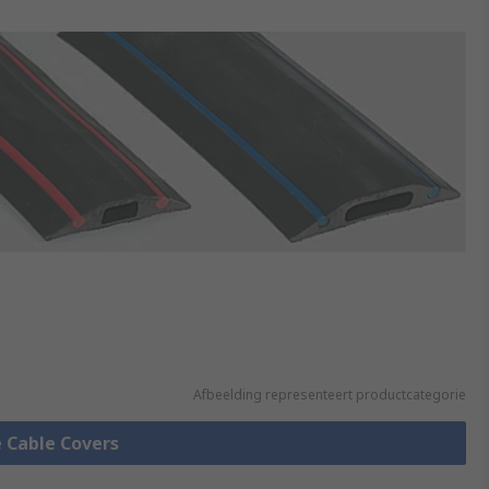
Afbeelding representeert productcategorie
e Cable Covers