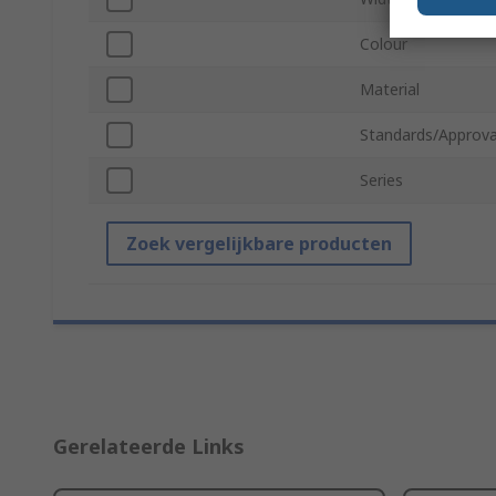
Colour
Material
Standards/Approva
Series
Zoek vergelijkbare producten
Gerelateerde Links