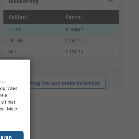
Bulkkorting
Rol(len)
Per rol
1 - 14
€ 168,57
15 - 49
€ 160,15
50 +
€ 151,74
*prijsindicatie
es,
Voeg toe aan onderdelenlijst
op "Alles
iële
dit niet
ken. Meer
geren