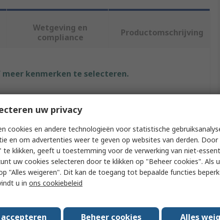
Wetgeving en
Productomschrijving
compliance
f meer kenmerken te selecteren.
Waarde
ecteren uw privacy
RS PRO
n cookies en andere technologieën voor statistische gebruiksanalys
14mm
tie en om advertenties weer te geven op websites van derden. Door 
 te klikken, geeft u toestemming voor de verwerking van niet-essent
Cable Cover
kunt uw cookies selecteren door te klikken op "Beheer cookies". Als u 
 u op "Alles weigeren". Dit kan de toegang tot bepaalde functies beper
9m
vindt u in
ons cookiebeleid
Cable Protector
s accepteren
Beheer cookies
Alles wei
68mm