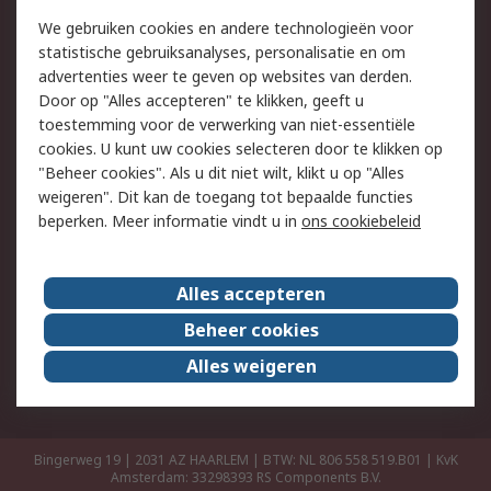
Retouren
Technisch advies
We gebruiken cookies en andere technologieën voor
Track & Trace
statistische gebruiksanalyses, personalisatie en om
advertenties weer te geven op websites van derden.
Wettelijk
Door op "Alles accepteren" te klikken, geeft u
toestemming voor de verwerking van niet-essentiële
Cookiebeleid
Email veiligheid
cookies. U kunt uw cookies selecteren door te klikken op
Privacybeleid
Websitevoorwaarden
"Beheer cookies". Als u dit niet wilt, klikt u op "Alles
weigeren". Dit kan de toegang tot bepaalde functies
Algemene
beperken. Meer informatie vindt u in
ons cookiebeleid
verkoopvoorwaarden
Over RS
Alles accepteren
RS Group
Over ons
Beheer cookies
RS wereldwijd
Werken bij RS
Alles weigeren
ESG
Bingerweg 19 | 2031 AZ HAARLEM | BTW: NL 806 558 519.B01 | KvK
Amsterdam: 33298393
RS Components B.V.