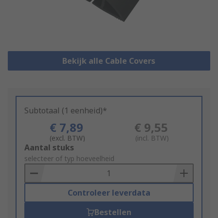
Bekijk alle Cable Covers
Subtotaal (1 eenheid)*
€ 7,89
€ 9,55
(excl. BTW)
(incl. BTW)
Add
Aantal stuks
to
selecteer of typ hoeveelheid
Basket
Controleer leverdata
Bestellen