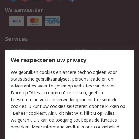
We aanvaarden
Services
750.000 producten
2.500 merken
Bestellen
Inkoopoplossingen
We respecteren uw privacy
Retouren
Technisch advies
We gebruiken cookies en andere technologieën voor
Track & Trace
statistische gebruiksanalyses, personalisatie en om
advertenties weer te geven op websites van derden.
Wettelijk
Door op "Alles accepteren" te klikken, geeft u
toestemming voor de verwerking van niet-essentiële
Cookiebeleid
Email veiligheid
cookies. U kunt uw cookies selecteren door te klikken op
Privacybeleid
Websitevoorwaarden
"Beheer cookies". Als u dit niet wilt, klikt u op "Alles
weigeren". Dit kan de toegang tot bepaalde functies
Algemene
beperken. Meer informatie vindt u in
ons cookiebeleid
verkoopvoorwaarden