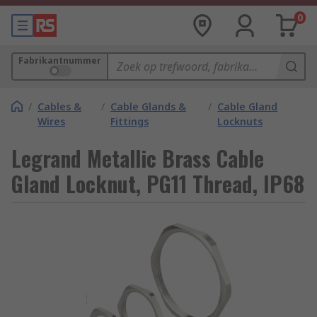
0
Fabrikantnummer
/
Cables &
/
Cable Glands &
/
Cable Gland
Wires
Fittings
Locknuts
Legrand Metallic Brass Cable
Gland Locknut, PG11 Thread, IP68