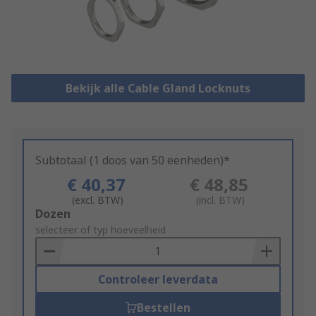
Bekijk alle Cable Gland Locknuts
Subtotaal (1 doos van 50 eenheden)*
€ 40,37
€ 48,85
(excl. BTW)
(incl. BTW)
Add
Dozen
to
selecteer of typ hoeveelheid
Basket
Controleer leverdata
Bestellen