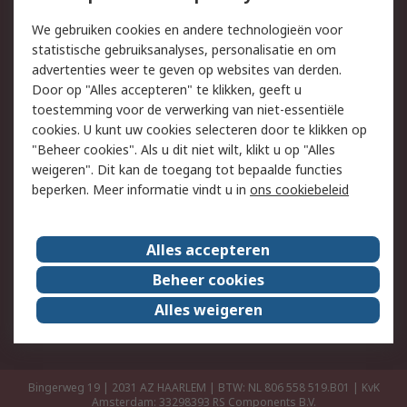
Retouren
Technisch advies
We gebruiken cookies en andere technologieën voor
Track & Trace
statistische gebruiksanalyses, personalisatie en om
advertenties weer te geven op websites van derden.
Wettelijk
Door op "Alles accepteren" te klikken, geeft u
toestemming voor de verwerking van niet-essentiële
Cookiebeleid
Email veiligheid
cookies. U kunt uw cookies selecteren door te klikken op
Privacybeleid
Websitevoorwaarden
"Beheer cookies". Als u dit niet wilt, klikt u op "Alles
weigeren". Dit kan de toegang tot bepaalde functies
Algemene
beperken. Meer informatie vindt u in
ons cookiebeleid
verkoopvoorwaarden
Over RS
Alles accepteren
RS Group
Over ons
Beheer cookies
RS wereldwijd
Werken bij RS
Alles weigeren
ESG
Bingerweg 19 | 2031 AZ HAARLEM | BTW: NL 806 558 519.B01 | KvK
Amsterdam: 33298393
RS Components B.V.