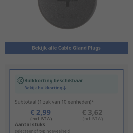
Bekijk alle Cable Gland Plugs
Bulkkorting beschikbaar
Bekijk bulkkorting
Subtotaal (1 zak van 10 eenheden)*
€ 2,99
€ 3,62
(excl. BTW)
(incl. BTW)
Add
Aantal stuks
to
selecteer of typ hoeveelheid