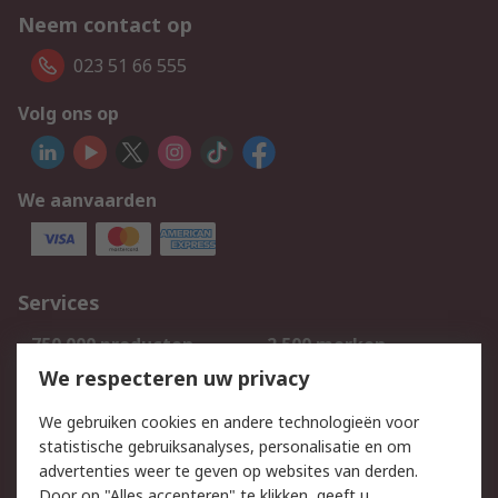
Neem contact op
023 51 66 555
Volg ons op
We aanvaarden
Services
750.000 producten
2.500 merken
Bestellen
Inkoopoplossingen
We respecteren uw privacy
Retouren
Technisch advies
We gebruiken cookies en andere technologieën voor
Track & Trace
statistische gebruiksanalyses, personalisatie en om
advertenties weer te geven op websites van derden.
Wettelijk
Door op "Alles accepteren" te klikken, geeft u