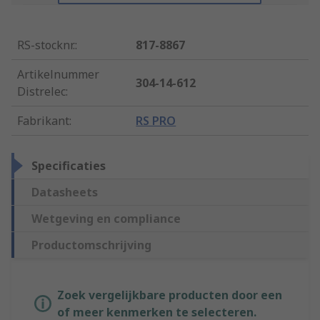
RS-stocknr.
:
817-8867
Artikelnummer
304-14-612
Distrelec
:
Fabrikant
:
RS PRO
Specificaties
Datasheets
Wetgeving en compliance
Productomschrijving
Zoek vergelijkbare producten door een
of meer kenmerken te selecteren.