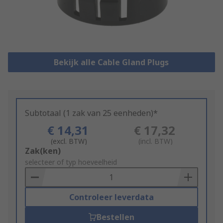
Bekijk alle Cable Gland Plugs
Subtotaal (1 zak van 25 eenheden)*
€ 14,31
€ 17,32
(excl. BTW)
(incl. BTW)
Add
Zak(ken)
to
selecteer of typ hoeveelheid
Basket
Controleer leverdata
Bestellen