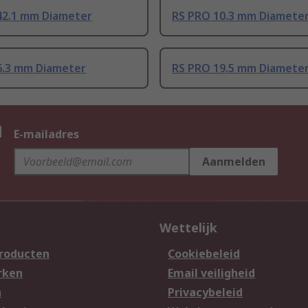
42.1 mm Diameter
RS PRO 10.3 mm Diamete
6.3 mm Diameter
RS PRO 19.5 mm Diamete
n
E-mailadres
Aanmelden
Wettelijk
producten
Cookiebeleid
rken
Email veiligheid
n
Privacybeleid