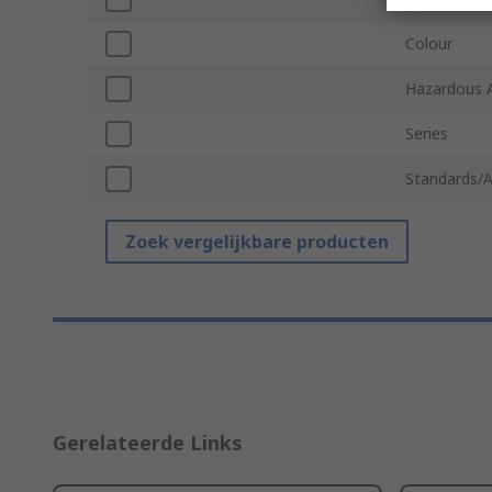
Colour
Hazardous A
Series
Standards/A
Zoek vergelijkbare producten
Gerelateerde Links