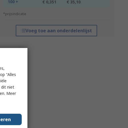
100 +
€ 0,351
€ 35,10
*prijsindicatie
Voeg toe aan onderdelenlijst
es,
op "Alles
iële
dit niet
ken. Meer
geren