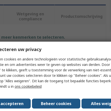
Wetgeving en
Productomschrijving
compliance
f meer kenmerken te selecteren.
ecteren uw privacy
Waarde
n cookies en andere technologieën voor statistische gebruiksanalys
RS PRO
tie en om advertenties weer te geven op websites van derden. Door 
 te klikken, geeft u toestemming voor de verwerking van niet-essent
No
kunt uw cookies selecteren door te klikken op "Beheer cookies". Als u 
pe
Cable Gland Plug
 u op "Alles weigeren". Dit kan de toegang tot bepaalde functies beper
vindt u in
ons cookiebeleid
Blanking
Polyamide 66
s accepteren
Beheer cookies
Alles wei
49.7mm