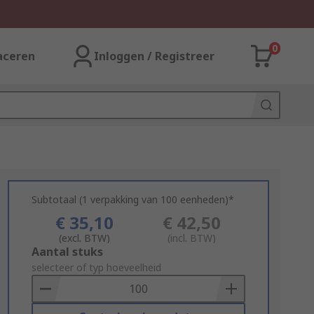
0
aceren
Inloggen / Registreer
Subtotaal (1 verpakking van 100 eenheden)*
€ 35,10
€ 42,50
(excl. BTW)
(incl. BTW)
Add
Aantal stuks
to
selecteer of typ hoeveelheid
Basket