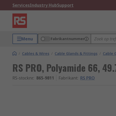
Services
Industry Hub
Support
Menu
Fabrikantnummer
/
Cables & Wires
/
Cable Glands & Fittings
/
Cable 
RS PRO, Polyamide 66, 49
RS-stocknr.
:
865-9811
Fabrikant
:
RS PRO