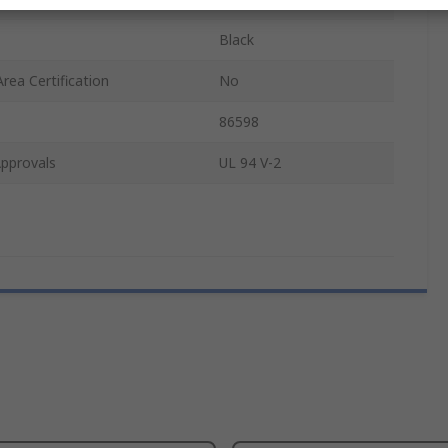
Black
rea Certification
No
86598
pprovals
UL 94 V-2