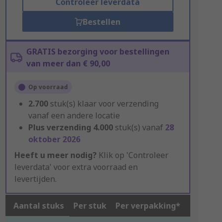
Controleer leverdata
Bestellen
GRATIS bezorging voor bestellingen
van meer dan € 90,00
Op voorraad
2.700
stuk(s) klaar voor verzending
vanaf een andere locatie
Plus verzending
4.000
stuk(s) vanaf
28
oktober 2026
Heeft u meer nodig?
Klik op 'Controleer
leverdata' voor extra voorraad en
levertijden.
Aantal stuks
Per stuk
Per verpakking*