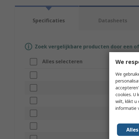
Specificaties
Datasheets
Zoek vergelijkbare producten door een o
We resp
Alles selecteren
Attribuut
We gebruike
Merk
personalisa
accepteren"
Threaded
cookies. U 
Product Ty
wilt, klikt
informatie 
Sub Type
Material
Alle
Diameter