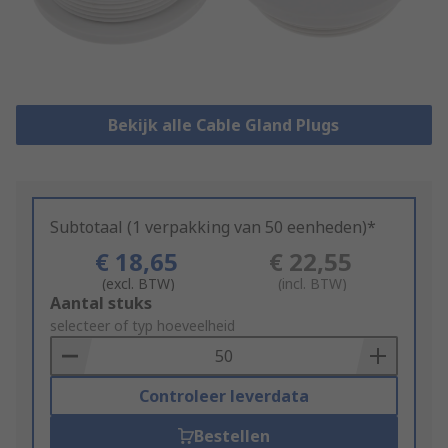
Bekijk alle Cable Gland Plugs
Subtotaal (1 verpakking van 50 eenheden)*
€ 18,65
€ 22,55
(excl. BTW)
(incl. BTW)
Add
Aantal stuks
to
selecteer of typ hoeveelheid
Basket
Controleer leverdata
Bestellen