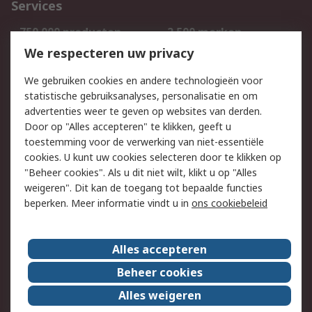
Services
750.000 producten
2.500 merken
Bestellen
Inkoopoplossingen
We respecteren uw privacy
Retouren
Technisch advies
We gebruiken cookies en andere technologieën voor
Track & Trace
statistische gebruiksanalyses, personalisatie en om
advertenties weer te geven op websites van derden.
Wettelijk
Door op "Alles accepteren" te klikken, geeft u
toestemming voor de verwerking van niet-essentiële
Cookiebeleid
Email veiligheid
cookies. U kunt uw cookies selecteren door te klikken op
Privacybeleid
Websitevoorwaarden
"Beheer cookies". Als u dit niet wilt, klikt u op "Alles
weigeren". Dit kan de toegang tot bepaalde functies
Algemene
beperken. Meer informatie vindt u in
ons cookiebeleid
verkoopvoorwaarden
Over RS
Alles accepteren
RS Group
Over ons
Beheer cookies
RS wereldwijd
Werken bij RS
Alles weigeren
ESG