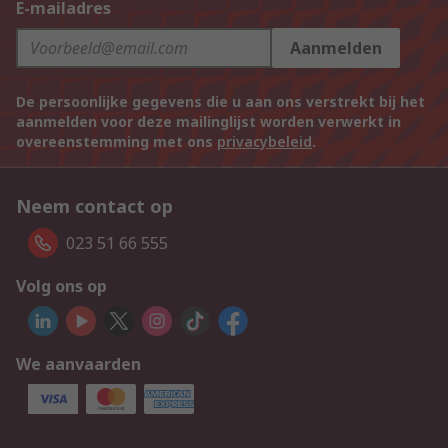
E-mailadres
Aanmelden
De persoonlijke gegevens die u aan ons verstrekt bij het
aanmelden voor deze mailinglijst worden verwerkt in
overeenstemming met ons
privacybeleid
.
Neem contact op
023 51 66 555
Volg ons op
We aanvaarden