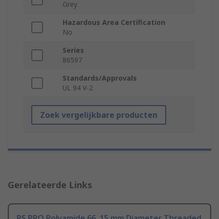
Grey
Hazardous Area Certification
No
Series
86597
Standards/Approvals
UL 94 V-2
Zoek vergelijkbare producten
Gerelateerde Links
RS PRO Polyamide 66, 15 mm Diameter Threaded