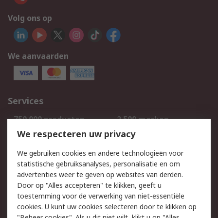
Volg ons op
We aanvaarden
Services
750.000 producten
2.500 merken
Bestellen
Inkoopoplossingen
We respecteren uw privacy
Retouren
Technisch advies
We gebruiken cookies en andere technologieën voor
Track & Trace
statistische gebruiksanalyses, personalisatie en om
advertenties weer te geven op websites van derden.
Wettelijk
Door op "Alles accepteren" te klikken, geeft u
toestemming voor de verwerking van niet-essentiële
Cookiebeleid
Email veiligheid
cookies. U kunt uw cookies selecteren door te klikken op
Privacybeleid
Websitevoorwaarden
"Beheer cookies". Als u dit niet wilt, klikt u op "Alles