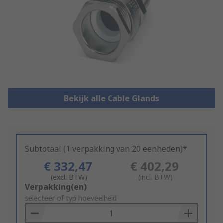
Bekijk alle Cable Glands
Subtotaal (1 verpakking van 20 eenheden)*
€ 332,47
€ 402,29
(excl. BTW)
(incl. BTW)
Add
Verpakking(en)
to
selecteer of typ hoeveelheid
Basket