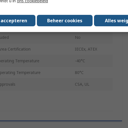
vindt u in
ons cookiebeleid
Black
NPG
s accepteren
Beheer cookies
Alles wei
IP66, IP68
luded
No
ea Certification
IECEx, ATEX
erating Temperature
-40°C
erating Temperature
80°C
pprovals
CSA, UL