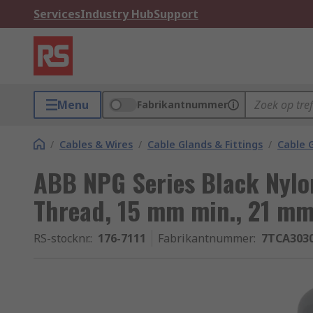
Services
Industry Hub
Support
Menu
Fabrikantnummer
/
Cables & Wires
/
Cable Glands & Fittings
/
Cable 
ABB NPG Series Black Nylo
Thread, 15 mm min., 21 mm
RS-stocknr.
:
176-7111
Fabrikantnummer
:
7TCA303