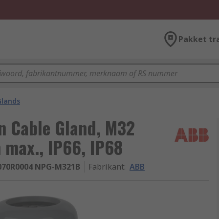
Pakket tr
Glands
n Cable Gland, M32
 max., IP66, IP68
070R0004 NPG-M321B
Fabrikant
:
ABB