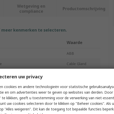
Wetgeving en
Productomschrijving
compliance
f meer kenmerken te selecteren.
Waarde
ABB
e
Cable Gland
M32
ecteren uw privacy
ble Diameter
21mm
n cookies en andere technologieën voor statistische gebruiksanalys
tie en om advertenties weer te geven op websites van derden. Door 
ble Diameter
15mm
 te klikken, geeft u toestemming voor de verwerking van niet-essent
kunt uw cookies selecteren door te klikken op "Beheer cookies". Als u 
Nylon
 u op "Alles weigeren". Dit kan de toegang tot bepaalde functies beper