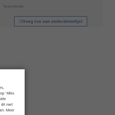
*prijsindicatie
Voeg toe aan onderdelenlijst
es,
op "Alles
iële
dit niet
ken. Meer