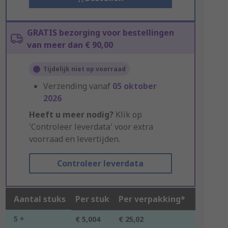
GRATIS bezorging voor bestellingen
van meer dan € 90,00
Tijdelijk niet op voorraad
Verzending vanaf
05 oktober
2026
Heeft u meer nodig?
Klik op
'Controleer leverdata' voor extra
voorraad en levertijden.
Controleer leverdata
Aantal stuks
Per stuk
Per verpakking*
5 +
€ 5,004
€ 25,02