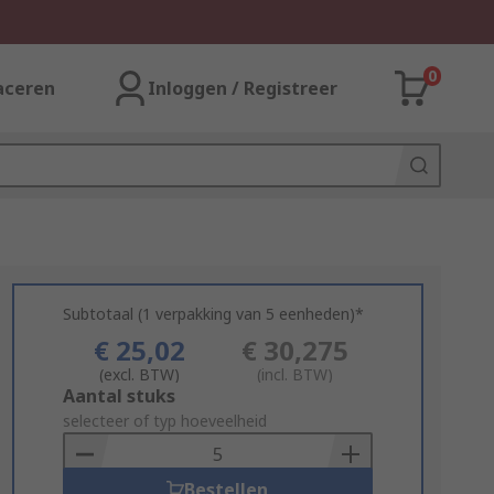
0
aceren
Inloggen / Registreer
Subtotaal (1 verpakking van 5 eenheden)*
€ 25,02
€ 30,275
(excl. BTW)
(incl. BTW)
Add
Aantal stuks
to
selecteer of typ hoeveelheid
Basket
Bestellen