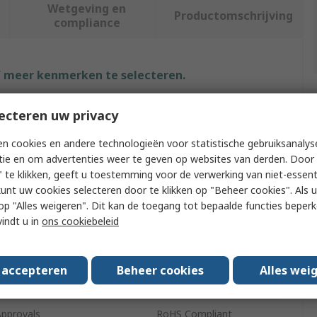
Wetgeving en
Productomschrijving
compliance
f meer kenmerken te selecteren.
Waarde
ecteren uw privacy
RS PRO
n cookies en andere technologieën voor statistische gebruiksanalys
tie en om advertenties weer te geven op websites van derden. Door 
pe
Cable Gland Kit
 te klikken, geeft u toestemming voor de verwerking van niet-essent
kunt uw cookies selecteren door te klikken op "Beheer cookies". Als u 
s
1 x Seal Dummy
 u op "Alles weigeren". Dit kan de toegang tot bepaalde functies beper
vindt u in
ons cookiebeleid
Pieces
10
Black RAL 9005
s accepteren
Beheer cookies
Alles wei
rea Certification
No
Approvals
RoHS Compliant