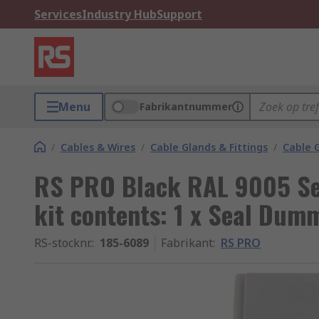
Services
Industry Hub
Support
Menu
Fabrikantnummer
/
Cables & Wires
/
Cable Glands & Fittings
/
Cable 
RS PRO Black RAL 9005 Ser
kit contents: 1 x Seal Dum
RS-stocknr.
:
185-6089
Fabrikant
:
RS PRO