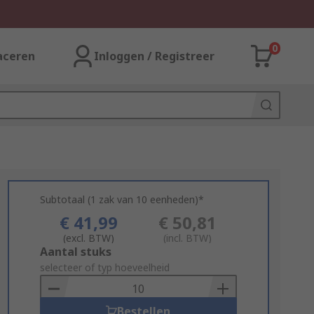
0
aceren
Inloggen / Registreer
Subtotaal (1 zak van 10 eenheden)*
€ 41,99
€ 50,81
(excl. BTW)
(incl. BTW)
Add
Aantal stuks
to
selecteer of typ hoeveelheid
Basket
Bestellen