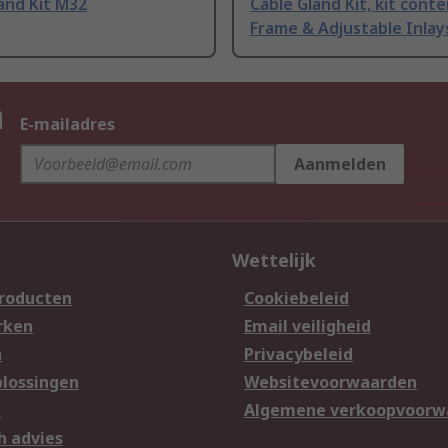
and Kit M32
Cable Gland Kit, kit conte
Frame & Adjustable Inlay
n
E-mailadres
Aanmelden
Wettelijk
producten
Cookiebeleid
rken
Email veiligheid
n
Privacybeleid
lossingen
Websitevoorwaarden
n
Algemene verkoopvoorw
h advies