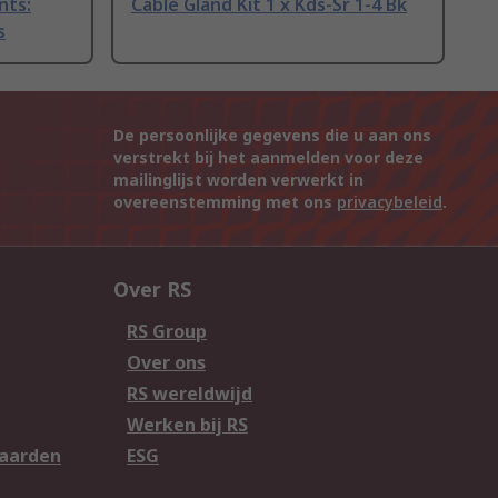
nts:
Cable Gland Kit 1 x Kds-Sr 1-4 Bk
s
De persoonlijke gegevens die u aan ons
verstrekt bij het aanmelden voor deze
mailinglijst worden verwerkt in
overeenstemming met ons
privacybeleid
.
Over RS
RS Group
Over ons
RS wereldwijd
Werken bij RS
aarden
ESG