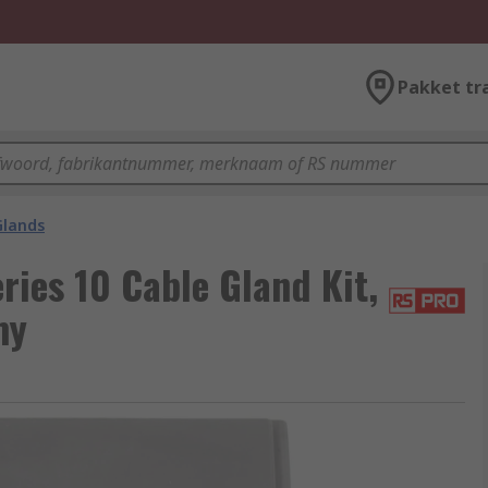
Pakket tr
Glands
ies 10 Cable Gland Kit,
my