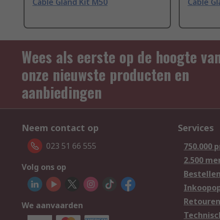
Cable Gland Kit M50
Cable Gl
Wees als eerste op de hoogte va
onze nieuwste producten en
aanbiedingen
Neem contact op
Services
023 51 66 555
750.000 
2.500 me
Volg ons op
Bestelle
Inkoopop
Retoure
We aanvaarden
Technisc