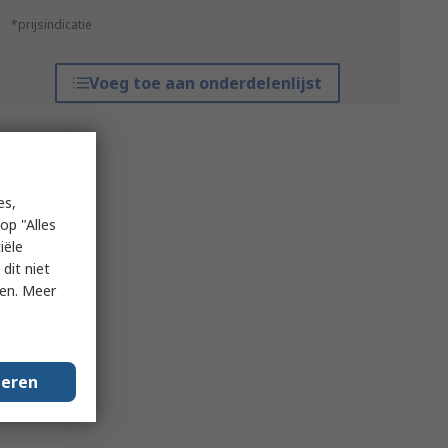
*prijsindicatie
Voeg toe aan onderdelenlijst
es,
op "Alles
iële
dit niet
ken. Meer
geren