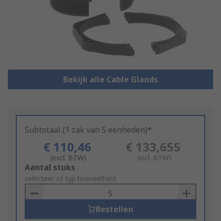
Bekijk alle Cable Glands
Subtotaal (1 zak van 5 eenheden)*
€ 110,46
€ 133,655
(excl. BTW)
(incl. BTW)
Add
Aantal stuks
to
selecteer of typ hoeveelheid
Basket
Bestellen