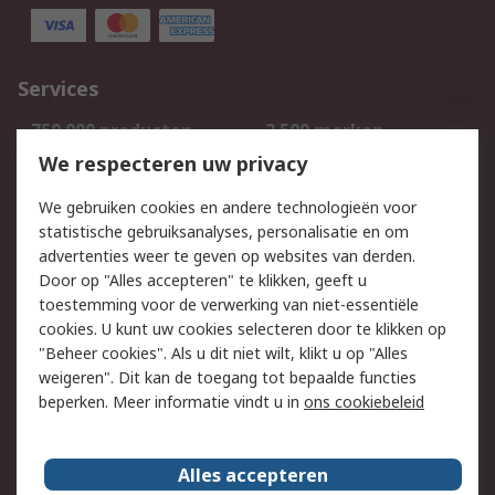
Services
750.000 producten
2.500 merken
Bestellen
Inkoopoplossingen
We respecteren uw privacy
Retouren
Technisch advies
We gebruiken cookies en andere technologieën voor
Track & Trace
statistische gebruiksanalyses, personalisatie en om
advertenties weer te geven op websites van derden.
Wettelijk
Door op "Alles accepteren" te klikken, geeft u
toestemming voor de verwerking van niet-essentiële
Cookiebeleid
Email veiligheid
cookies. U kunt uw cookies selecteren door te klikken op
Privacybeleid
Websitevoorwaarden
"Beheer cookies". Als u dit niet wilt, klikt u op "Alles
weigeren". Dit kan de toegang tot bepaalde functies
Algemene
beperken. Meer informatie vindt u in
ons cookiebeleid
verkoopvoorwaarden
Over RS
Alles accepteren