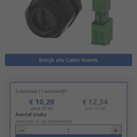
Bekijk alle Cable Glands
Subtotaal (1 eenheid)*
€ 10,20
€ 12,34
(excl. BTW)
(incl. BTW)
Add
Aantal stuks
to
selecteer of typ hoeveelheid
Basket