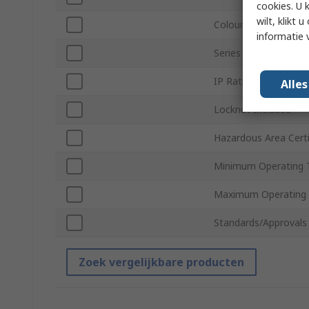
cookies. U 
wilt, klikt
Colour
informatie 
Series
IP Rating
Alle
Locknut Included
Hazardous Area Certi
Minimum Operating 
Maximum Operating
Standards/Approvals
Zoek vergelijkbare producten