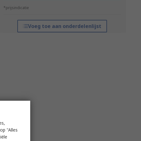
*prijsindicatie
Voeg toe aan onderdelenlijst
es,
op "Alles
iële