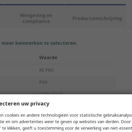
Wetgeving en
Productomschrijving
compliance
f meer kenmerken te selecteren.
Waarde
RS PRO
PG9
Cable Gland
ecteren uw privacy
meter
8mm
n cookies en andere technologieën voor statistische gebruiksanalys
eter
4mm
tie en om advertenties weer te geven op websites van derden. Door 
 te klikken, geeft u toestemming voor de verwerking van niet-essent
Polyamide 66