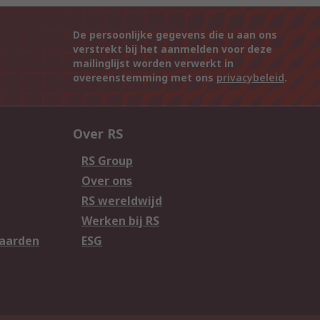
De persoonlijke gegevens die u aan ons
verstrekt bij het aanmelden voor deze
mailinglijst worden verwerkt in
overeenstemming met ons
privacybeleid
.
Over RS
RS Group
Over ons
RS wereldwijd
Werken bij RS
aarden
ESG