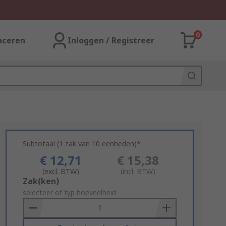
0
aceren
Inloggen / Registreer
Subtotaal (1 zak van 10 eenheden)*
€ 12,71
€ 15,38
(excl. BTW)
(incl. BTW)
Add
Zak(ken)
to
selecteer of typ hoeveelheid
Basket