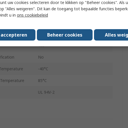
kunt uw cookies selecteren door te klikken op "Beheer cookies". Als u 
 u op "Alles weigeren". Dit kan de toegang tot bepaalde functies beper
Grey
vindt u in
ons cookiebeleid
KSS PG THREAD (DIN STANDARD)
IP68
s accepteren
Beheer cookies
Alles wei
Yes
fication
No
Temperature
-40°C
 Temperature
85°C
UL 94V-2