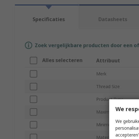
Specificaties
Datasheets
Zoek vergelijkbare producten door een o
Alles selecteren
Attribuut
Merk
Thread Size
Product Type
We resp
Maximum Cable Dia
We gebruike
Minimum Cable Diam
personalisa
accepteren"
Material