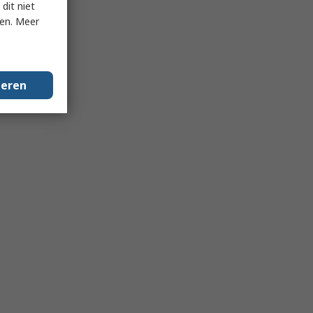
dit niet
ken. Meer
geren