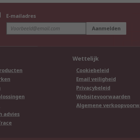
n
E-mailadres
Aanmelden
Wettelijk
producten
Cookiebeleid
rken
Email veiligheid
n
Privacybeleid
lossingen
Websitevoorwaarden
n
Algemene verkoopvoorw
h advies
Trace