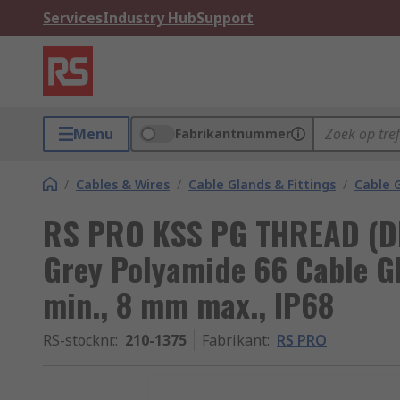
Services
Industry Hub
Support
Menu
Fabrikantnummer
/
Cables & Wires
/
Cable Glands & Fittings
/
Cable 
RS PRO KSS PG THREAD (D
Grey Polyamide 66 Cable G
min., 8 mm max., IP68
RS-stocknr.
:
210-1375
Fabrikant
:
RS PRO