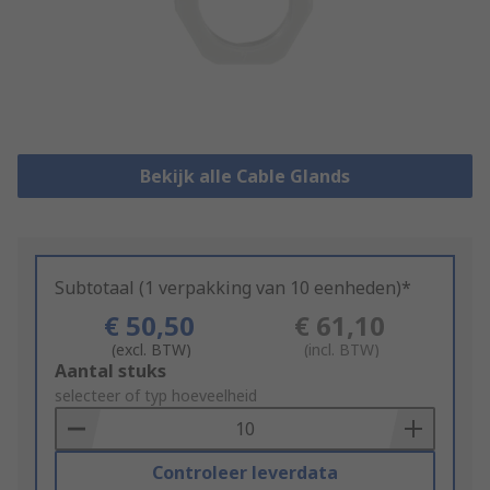
Bekijk alle Cable Glands
Subtotaal (1 verpakking van 10 eenheden)*
€ 50,50
€ 61,10
(excl. BTW)
(incl. BTW)
Add
Aantal stuks
to
selecteer of typ hoeveelheid
Basket
Controleer leverdata