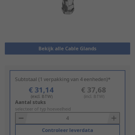
Bekijk alle Cable Glands
Subtotaal (1 verpakking van 4 eenheden)*
€ 31,14
€ 37,68
(excl. BTW)
(incl. BTW)
Add
Aantal stuks
to
selecteer of typ hoeveelheid
Basket
Controleer leverdata