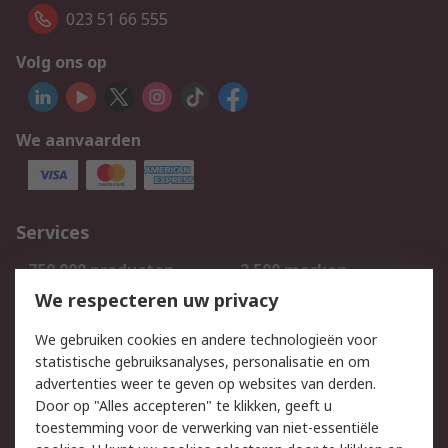
023 51 66 555
Volg ons op
We aanvaarden
Services
750.000 producten
2.500 merken
Bestellen
Inkoopoplossingen
We respecteren uw privacy
Retouren
Technisch advies
We gebruiken cookies en andere technologieën voor
Track & Trace
statistische gebruiksanalyses, personalisatie en om
advertenties weer te geven op websites van derden.
Wettelijk
Door op "Alles accepteren" te klikken, geeft u
toestemming voor de verwerking van niet-essentiële
Cookiebeleid
Email veiligheid