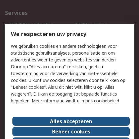
Services
750.000 producten
2.500 merken
Bestellen
Inkoopoplossingen
We respecteren uw privacy
Retouren
Technisch advies
We gebruiken cookies en andere technologieën voor
Track & Trace
statistische gebruiksanalyses, personalisatie en om
advertenties weer te geven op websites van derden.
Wettelijk
Door op "Alles accepteren" te klikken, geeft u
toestemming voor de verwerking van niet-essentiële
Cookiebeleid
Email veiligheid
cookies. U kunt uw cookies selecteren door te klikken op
Privacybeleid
Websitevoorwaarden
"Beheer cookies". Als u dit niet wilt, klikt u op "Alles
weigeren". Dit kan de toegang tot bepaalde functies
Algemene
beperken. Meer informatie vindt u in
ons cookiebeleid
verkoopvoorwaarden
Over RS
Alles accepteren
RS Group
Over ons
Beheer cookies
RS wereldwijd
Werken bij RS