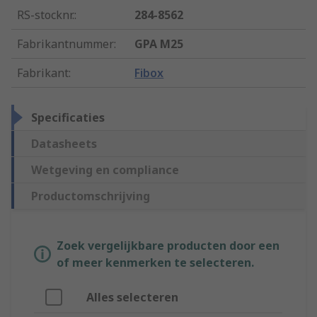
RS-stocknr.
:
284-8562
Fabrikantnummer
:
GPA M25
Fabrikant
:
Fibox
Specificaties
Datasheets
Wetgeving en compliance
Productomschrijving
Zoek vergelijkbare producten door een
of meer kenmerken te selecteren.
Alles selecteren