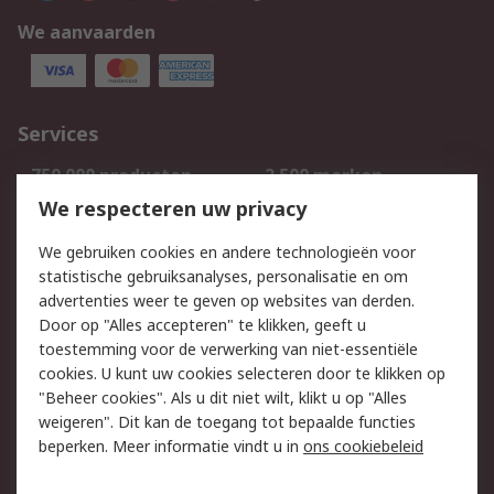
We aanvaarden
Services
750.000 producten
2.500 merken
Bestellen
Inkoopoplossingen
We respecteren uw privacy
Retouren
Technisch advies
We gebruiken cookies en andere technologieën voor
Track & Trace
statistische gebruiksanalyses, personalisatie en om
advertenties weer te geven op websites van derden.
Wettelijk
Door op "Alles accepteren" te klikken, geeft u
toestemming voor de verwerking van niet-essentiële
Cookiebeleid
Email veiligheid
cookies. U kunt uw cookies selecteren door te klikken op
Privacybeleid
Websitevoorwaarden
"Beheer cookies". Als u dit niet wilt, klikt u op "Alles
weigeren". Dit kan de toegang tot bepaalde functies
Algemene
beperken. Meer informatie vindt u in
ons cookiebeleid
verkoopvoorwaarden