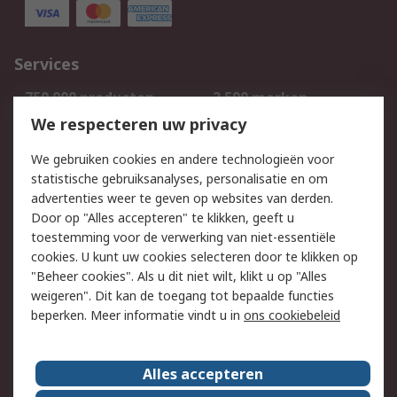
Services
750.000 producten
2.500 merken
Bestellen
Inkoopoplossingen
We respecteren uw privacy
Retouren
Technisch advies
We gebruiken cookies en andere technologieën voor
Track & Trace
statistische gebruiksanalyses, personalisatie en om
advertenties weer te geven op websites van derden.
Wettelijk
Door op "Alles accepteren" te klikken, geeft u
toestemming voor de verwerking van niet-essentiële
Cookiebeleid
Email veiligheid
cookies. U kunt uw cookies selecteren door te klikken op
Privacybeleid
Websitevoorwaarden
"Beheer cookies". Als u dit niet wilt, klikt u op "Alles
weigeren". Dit kan de toegang tot bepaalde functies
Algemene
beperken. Meer informatie vindt u in
ons cookiebeleid
verkoopvoorwaarden
Over RS
Alles accepteren