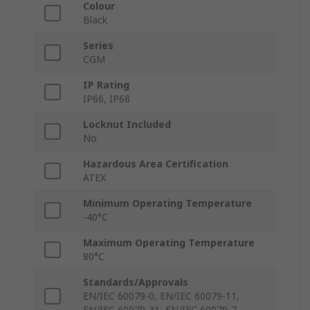
Colour
Black
Series
CGM
IP Rating
IP66, IP68
Locknut Included
No
Hazardous Area Certification
ATEX
Minimum Operating Temperature
-40°C
Maximum Operating Temperature
80°C
Standards/Approvals
EN/IEC 60079-0, EN/IEC 60079-11,
EN/IEC 60079-31, EN/IEC 60079-7