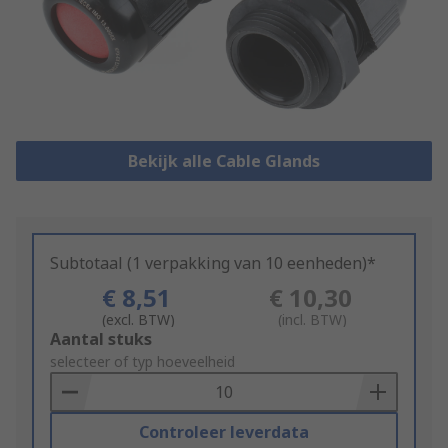
Bekijk alle Cable Glands
Subtotaal (1 verpakking van 10 eenheden)*
€ 8,51
€ 10,30
(excl. BTW)
(incl. BTW)
Add
Aantal stuks
to
selecteer of typ hoeveelheid
Basket
Controleer leverdata