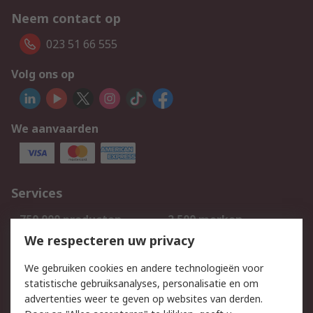
Neem contact op
023 51 66 555
Volg ons op
We aanvaarden
Services
750.000 producten
2.500 merken
Bestellen
Inkoopoplossingen
We respecteren uw privacy
Retouren
Technisch advies
We gebruiken cookies en andere technologieën voor
Track & Trace
statistische gebruiksanalyses, personalisatie en om
advertenties weer te geven op websites van derden.