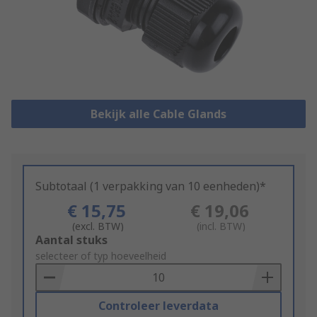
Bekijk alle Cable Glands
Subtotaal (1 verpakking van 10 eenheden)*
€ 15,75
€ 19,06
(excl. BTW)
(incl. BTW)
Add
Aantal stuks
to
selecteer of typ hoeveelheid
Basket
Controleer leverdata