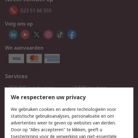
023 51 66 555
Volg ons op
We aanvaarden
Services
750.000 producten
2.500 merken
Bestellen
Inkoopoplossingen
We respecteren uw privacy
Retouren
Technisch advies
We gebruiken cookies en andere technologieën voor
Track & Trace
statistische gebruiksanalyses, personalisatie en om
advertenties weer te geven op websites van derden.
Wettelijk
Door op "Alles accepteren" te klikken, geeft u
toestemming voor de verwerking van niet-essentiële