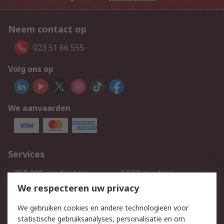
Neem contact op
023 51 66 555
Volg ons op
We aanvaarden
Services
750.000 producten
2.500 merken
Bestellen
Inkoopoplossingen
We respecteren uw privacy
Retouren
Technisch advies
We gebruiken cookies en andere technologieën voor
Track & Trace
statistische gebruiksanalyses, personalisatie en om