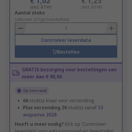
€ 1,02
€ 1,23
(excl. BTW)
(incl. BTW)
Add
Aantal stuks
to
selecteer of typ hoeveelheid
Basket
Controleer leverdata
Bestellen
GRATIS bezorging voor bestellingen van
meer dan € 90,00
Op voorraad
66
stuk(s) klaar voor verzending
Plus verzending
20
stuk(s) vanaf
13
augustus 2026
Heeft u meer nodig?
Klik op 'Controleer
leverdata' voor extra voorraad en levertijden.