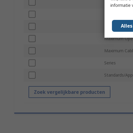
Colour
informatie 
Minimum Oper
Alle
Minimum Cabl
Maximum Oper
Maximum Cabl
Series
Standards/App
Zoek vergelijkbare producten