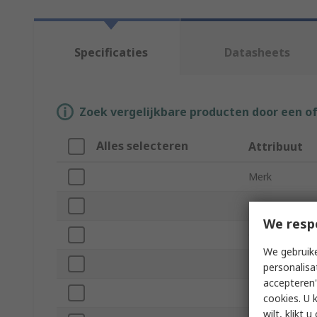
Specificaties
Datasheets
Zoek vergelijkbare producten door een o
Alles selecteren
Attribuut
Merk
Product Type
We resp
Grommet Typ
We gebruike
Panel Hole Di
personalisa
accepteren"
Material
cookies. U 
wilt, klikt