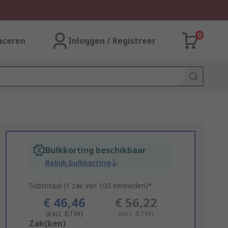
0
aceren
Inloggen / Registreer
Bulkkorting beschikbaar
Bekijk bulkkorting
Subtotaal (1 zak van 100 eenheden)*
€ 46,46
€ 56,22
(excl. BTW)
(incl. BTW)
Add
Zak(ken)