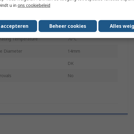
Black
vindt u in
ons cookiebeleid
ating Temperature
-30°C
s accepteren
Beheer cookies
Alles wei
e Diameter
14mm
ating Temperature
70°C
e Diameter
14mm
DK
rovals
No