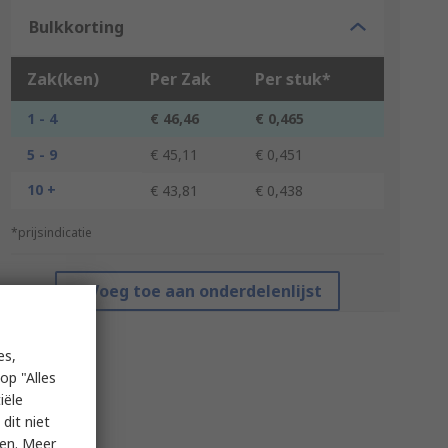
Bulkkorting
Zak(ken)
Per Zak
Per stuk*
1 - 4
€ 46,46
€ 0,465
5 - 9
€ 45,11
€ 0,451
10 +
€ 43,81
€ 0,438
*prijsindicatie
Voeg toe aan onderdelenlijst
es,
op "Alles
iële
dit niet
ken. Meer