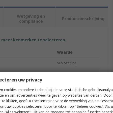
Wetgeving en
Productomschrijving
compliance
f meer kenmerken te selecteren.
Waarde
SES Sterling
Cable Grommet
ecteren uw privacy
e
Cable Grommet
n cookies en andere technologieën voor statistische gebruiksanalys
ameter
22mm
tie en om advertenties weer te geven op websites van derden. Door 
 te klikken, geeft u toestemming voor de verwerking van niet-essent
Polyvinyl Chloride
kunt uw cookies selecteren door te klikken op "Beheer cookies". Als u 
 u op "Alles weigeren". Dit kan de toegang tot bepaalde functies beper