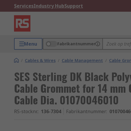
Services
Industry Hub
Support
Menu
Fabrikantnummer
/
Cables & Wires
/
Cable Management
/
Cable Gr
SES Sterling DK Black Poly
Cable Grommet for 14 mm C
Cable Dia. 01070046010
RS-stocknr.
:
136-7304
Fabrikantnummer
:
01070046