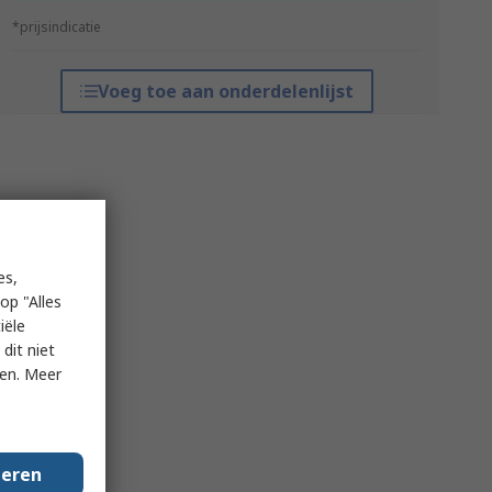
*prijsindicatie
Voeg toe aan onderdelenlijst
es,
op "Alles
iële
dit niet
ken. Meer
geren