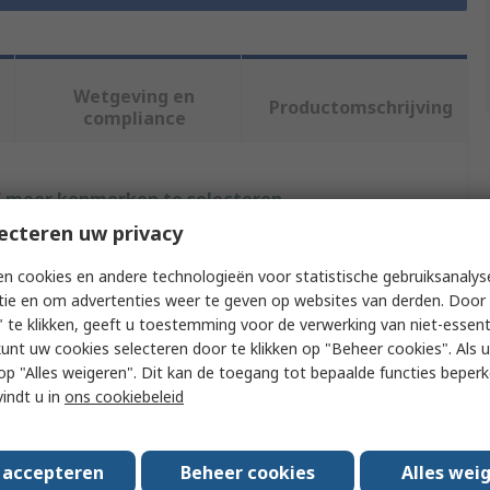
Wetgeving en
Productomschrijving
compliance
f meer kenmerken te selecteren.
ecteren uw privacy
Waarde
n cookies en andere technologieën voor statistische gebruiksanalys
HellermannTyton
tie en om advertenties weer te geven op websites van derden. Door 
 te klikken, geeft u toestemming voor de verwerking van niet-essent
Cable Joint
kunt uw cookies selecteren door te klikken op "Beheer cookies". Als u 
 u op "Alles weigeren". Dit kan de toegang tot bepaalde functies beper
Cable Ties, Allen Key, Connector, Moulding Shells Filled
vindt u in
ons cookiebeleid
With RELICON Gel, Installation Instructions
435
s accepteren
Beheer cookies
Alles wei