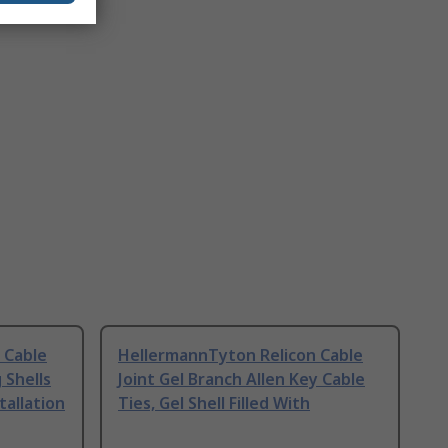
 Cable
HellermannTyton Relicon Cable
 Shells
Joint Gel Branch Allen Key Cable
tallation
Ties, Gel Shell Filled With