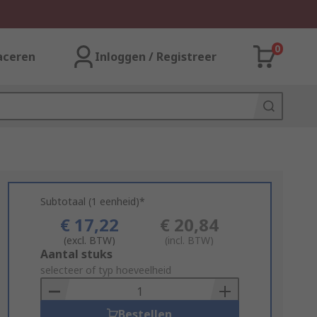
0
aceren
Inloggen / Registreer
Subtotaal (1 eenheid)*
€ 17,22
€ 20,84
(excl. BTW)
(incl. BTW)
Add
Aantal stuks
to
selecteer of typ hoeveelheid
Basket
Bestellen