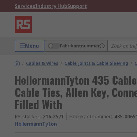
Services
Industry Hub
Support
Menu
Fabrikantnummer
/
Cables & Wires
/
Cable Joints & Cable Sleeving
/
C
HellermannTyton 435 Cable J
Cable Ties, Allen Key, Conn
Filled With
RS-stocknr.
:
216-2571
Fabrikantnummer
:
435-0065
HellermannTyton