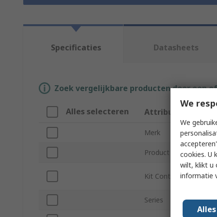
Specificaties
Datasheets
Zoek vergelijkbare producten door een o
We resp
Alles selecteren
Attribuut
We gebruike
Merk
personalisa
accepteren"
Product Type
cookies. U 
wilt, klikt
informatie 
Kit Contents
Series
Alle