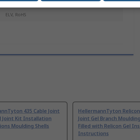
Gel Filled Joint Kit
ELV, RoHS
annTyton 435 Cable Joint
HellermannTyton Relicon
d Joint Kit Installation
Joint Gel Branch Moulding
ions Moulding Shells
Filled with Relicon Gel Ins
Instructions