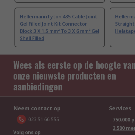
HellermannTyton 435 Cable Joint
Hellerm
Gel Filled Joint Kit Connector
Straigh
Block 3 X 1.5 mm² To 3 X 6 mm² Gel
Helatape
Shell Filled
Wees als eerste op de hoogte va
onze nieuwste producten en
aanbiedingen
Neem contact op
Services
023 51 66 555
750.000 
2.500 me
Volg ons op