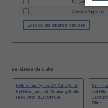
Kit Type
Standards/Approvals
Zoek vergelijkbare producten
Gerelateerde Links
HellermannTyton 435 Cable Joint
Hellerm
Gel Filled Joint Kit Moulding Shells
Gel Fille
Filled With RELICON Gel
Instruct
Filled