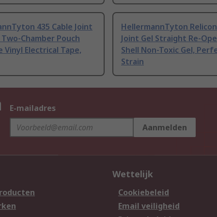
annTyton 435 Cable Joint
HellermannTyton Relicon
t Two-Chamber Pouch
Joint Gel Straight Re-Op
 Vinyl Electrical Tape,
Shell Non-Toxic Gel, Perf
Strain
n
E-mailadres
Aanmelden
Wettelijk
producten
Cookiebeleid
rken
Email veiligheid