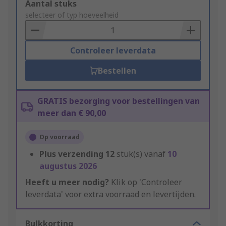
Add
Aantal stuks
to
selecteer of typ hoeveelheid
Basket
Controleer leverdata
Bestellen
GRATIS bezorging voor bestellingen van
meer dan € 90,00
Op voorraad
Plus verzending
12
stuk(s) vanaf
10
augustus 2026
Heeft u meer nodig?
Klik op 'Controleer
leverdata' voor extra voorraad en levertijden.
Bulkkorting