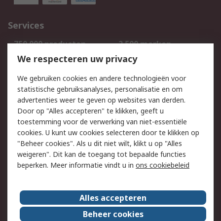
Services
750.000 producten
2.500 merken
Bestellen
Inkoopoplossingen
We respecteren uw privacy
Retouren
Technisch advies
We gebruiken cookies en andere technologieën voor
Track & Trace
statistische gebruiksanalyses, personalisatie en om
advertenties weer te geven op websites van derden.
Wettelijk
Door op "Alles accepteren" te klikken, geeft u
toestemming voor de verwerking van niet-essentiële
Cookiebeleid
Email veiligheid
cookies. U kunt uw cookies selecteren door te klikken op
Privacybeleid
Websitevoorwaarden
"Beheer cookies". Als u dit niet wilt, klikt u op "Alles
weigeren". Dit kan de toegang tot bepaalde functies
Algemene
beperken. Meer informatie vindt u in
ons cookiebeleid
verkoopvoorwaarden
Over RS
Alles accepteren
RS Group
Over ons
Beheer cookies