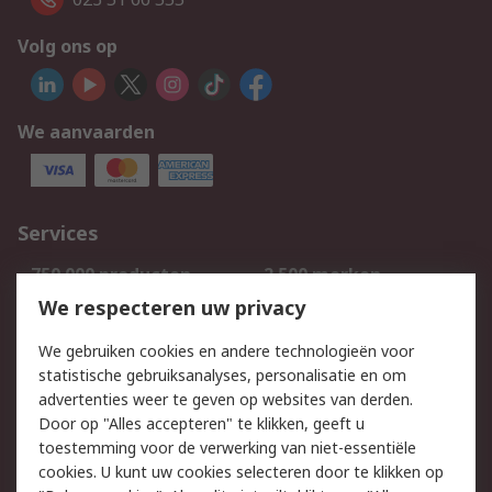
Volg ons op
We aanvaarden
Services
750.000 producten
2.500 merken
Bestellen
Inkoopoplossingen
We respecteren uw privacy
Retouren
Technisch advies
We gebruiken cookies en andere technologieën voor
Track & Trace
statistische gebruiksanalyses, personalisatie en om
advertenties weer te geven op websites van derden.
Wettelijk
Door op "Alles accepteren" te klikken, geeft u
toestemming voor de verwerking van niet-essentiële
Cookiebeleid
Email veiligheid
cookies. U kunt uw cookies selecteren door te klikken op