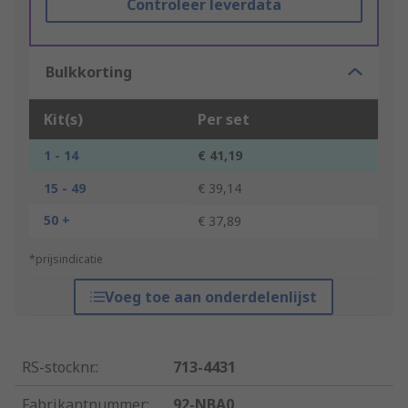
Controleer leverdata
Bulkkorting
Kit(s)
Per set
1 - 14
€ 41,19
15 - 49
€ 39,14
50 +
€ 37,89
*prijsindicatie
Voeg toe aan onderdelenlijst
RS-stocknr.
:
713-4431
Fabrikantnummer
:
92-NBA0