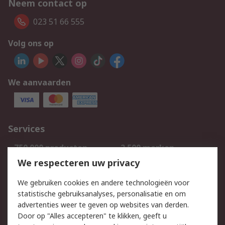
Neem contact op
023 51 66 555
Volg ons op
We aanvaarden
Services
750.000 producten
2.500 merken
Bestellen
Inkoopoplossingen
We respecteren uw privacy
Retouren
Technisch advies
We gebruiken cookies en andere technologieën voor
Track & Trace
statistische gebruiksanalyses, personalisatie en om
advertenties weer te geven op websites van derden.
Wettelijk
Door op "Alles accepteren" te klikken, geeft u