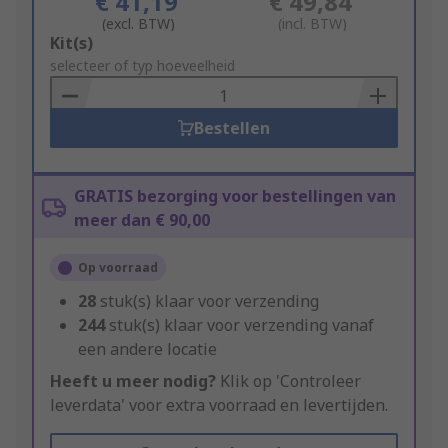
€ 41,19
€ 49,84
(excl. BTW)
(incl. BTW)
Add
Kit(s)
to
selecteer of typ hoeveelheid
Basket
Bestellen
GRATIS bezorging voor bestellingen van
meer dan € 90,00
Op voorraad
28
stuk(s) klaar voor verzending
244
stuk(s) klaar voor verzending vanaf
een andere locatie
Heeft u meer nodig?
Klik op 'Controleer
leverdata' voor extra voorraad en levertijden.