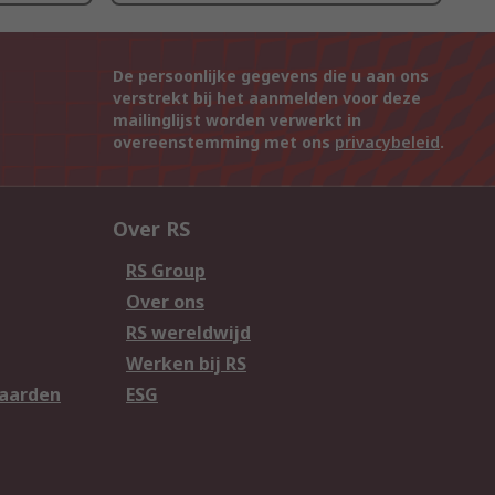
De persoonlijke gegevens die u aan ons
verstrekt bij het aanmelden voor deze
mailinglijst worden verwerkt in
overeenstemming met ons
privacybeleid
.
Over RS
RS Group
Over ons
RS wereldwijd
Werken bij RS
aarden
ESG