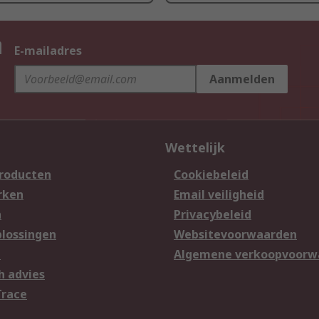
n
E-mailadres
Aanmelden
Wettelijk
producten
Cookiebeleid
rken
Email veiligheid
n
Privacybeleid
lossingen
Websitevoorwaarden
n
Algemene verkoopvoorw
h advies
Trace