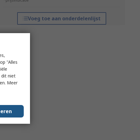
*prijsindicatie
Voeg toe aan onderdelenlijst
es,
op "Alles
iële
dit niet
ken. Meer
geren