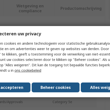
Wetgeving en
Productomschrijving
compliance
f meer kenmerken te selecteren.
ecteren uw privacy
ibuut
Waarde
n cookies en andere technologieën voor statistische gebruiksanalys
tie en om advertenties weer te geven op websites van derden. Door 
TUK Limited
 te klikken, geeft u toestemming voor de verwerking van niet-essent
kunt uw cookies selecteren door te klikken op "Beheer cookies". Als u 
ct Type
Patch Lead
 u op "Alles weigeren". Dit kan de toegang tot bepaalde functies beper
vindt u in
ons cookiebeleid
h
16mm
al
Polycarbonate
s accepteren
Beheer cookies
Alles wei
al Width
6.5mm
ards/Approvals
Category 5e