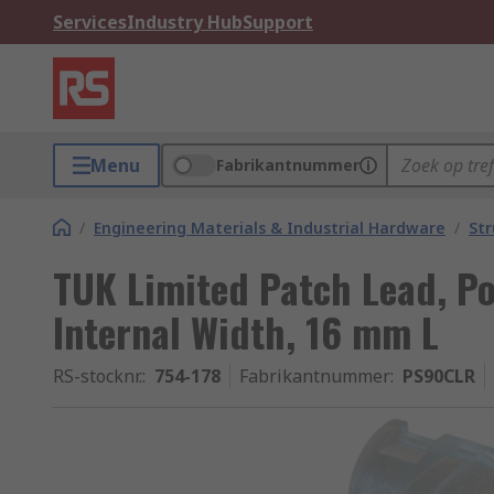
Services
Industry Hub
Support
Menu
Fabrikantnummer
/
Engineering Materials & Industrial Hardware
/
Str
TUK Limited Patch Lead, P
Internal Width, 16 mm L
RS-stocknr.
:
754-178
Fabrikantnummer
:
PS90CLR