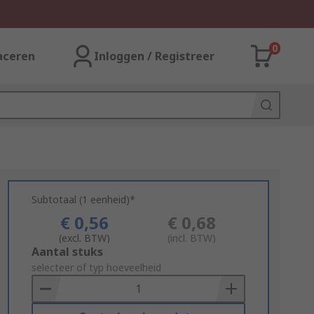
0
aceren
Inloggen / Registreer
Subtotaal (1 eenheid)*
€ 0,56
€ 0,68
(excl. BTW)
(incl. BTW)
Add
Aantal stuks
to
selecteer of typ hoeveelheid
Basket