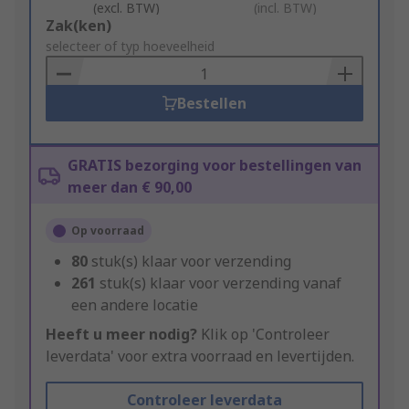
(excl. BTW)
(incl. BTW)
Add
Zak(ken)
to
selecteer of typ hoeveelheid
Basket
Bestellen
GRATIS bezorging voor bestellingen van
meer dan € 90,00
Op voorraad
80
stuk(s) klaar voor verzending
261
stuk(s) klaar voor verzending vanaf
een andere locatie
Heeft u meer nodig?
Klik op 'Controleer
leverdata' voor extra voorraad en levertijden.
Controleer leverdata