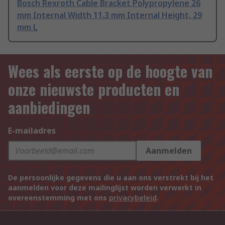
Bosch Rexroth Cable Bracket Polypropylene 26
mm Internal Width 11.3 mm Internal Height, 29
mm L
Wees als eerste op de hoogte van
onze nieuwste producten en
aanbiedingen
E-mailadres
Aanmelden
De persoonlijke gegevens die u aan ons verstrekt bij het
aanmelden voor deze mailinglijst worden verwerkt in
overeenstemming met ons
privacybeleid
.