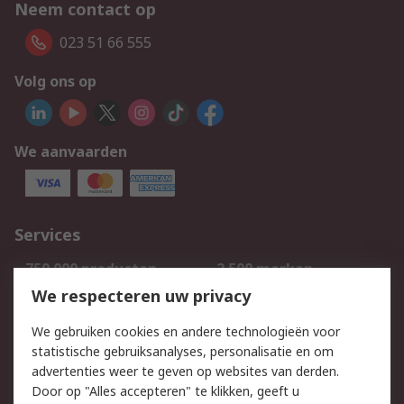
Neem contact op
023 51 66 555
Volg ons op
We aanvaarden
Services
750.000 producten
2.500 merken
Bestellen
Inkoopoplossingen
We respecteren uw privacy
Retouren
Technisch advies
We gebruiken cookies en andere technologieën voor
Track & Trace
statistische gebruiksanalyses, personalisatie en om
advertenties weer te geven op websites van derden.
Wettelijk
Door op "Alles accepteren" te klikken, geeft u