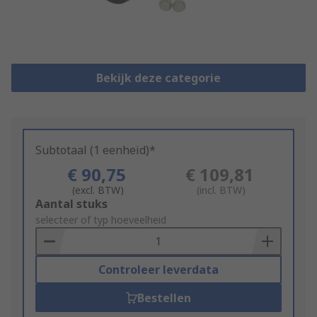
Bekijk deze categorie
Subtotaal (1 eenheid)*
€ 90,75
€ 109,81
(excl. BTW)
(incl. BTW)
Add
Aantal stuks
to
selecteer of typ hoeveelheid
Basket
Controleer leverdata
Bestellen