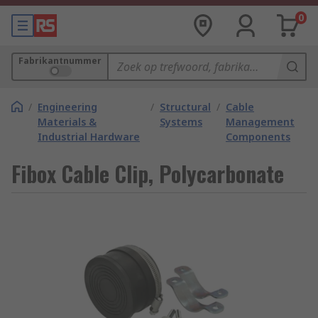
0
Fabrikantnummer
/
Engineering
/
Structural
/
Cable
Materials &
Systems
Management
Industrial Hardware
Components
Fibox Cable Clip, Polycarbonate