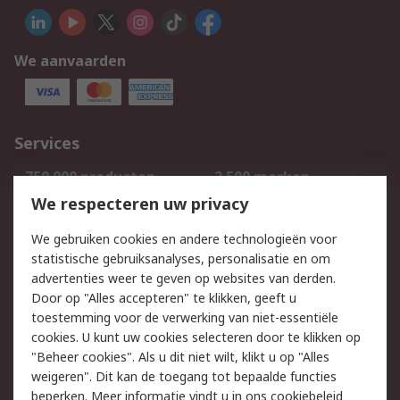
We aanvaarden
Services
750.000 producten
2.500 merken
Bestellen
Inkoopoplossingen
We respecteren uw privacy
Retouren
Technisch advies
We gebruiken cookies en andere technologieën voor
Track & Trace
statistische gebruiksanalyses, personalisatie en om
advertenties weer te geven op websites van derden.
Wettelijk
Door op "Alles accepteren" te klikken, geeft u
toestemming voor de verwerking van niet-essentiële
Cookiebeleid
Email veiligheid
cookies. U kunt uw cookies selecteren door te klikken op
Privacybeleid
Websitevoorwaarden
"Beheer cookies". Als u dit niet wilt, klikt u op "Alles
weigeren". Dit kan de toegang tot bepaalde functies
Algemene
beperken. Meer informatie vindt u in
ons cookiebeleid