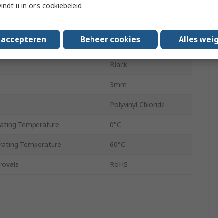
EC
vindt u in
ons cookiebeleid
e Diameter
5.1mm
s accepteren
Beheer cookies
Alles wei
e Diameter
2.5mm
Black
3mm
Polyvinyl Chloride
ating Temperature
0°C
ating Temperature
60°C
rovals
RoHS