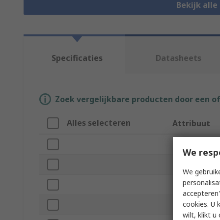
Bekijk all
Specificaties
Datasheets
Zoek vergelijkbare producten door een o
Alles selecteren
Attribuut
Merk
We resp
Fixing Method
We gebruike
personalisa
Product Type
accepteren"
cookies. U 
Legend
wilt, klikt