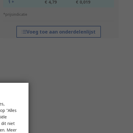
1 +
€ 4,79
€ 0,019
*prijsindicatie
Voeg toe aan onderdelenlijst
es,
op "Alles
iële
dit niet
ken. Meer