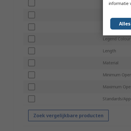
Series
informatie 
Maximum Cabl
Alle
Minimum Cabl
Legend Colour
Length
Material
Minimum Oper
Maximum Oper
Standards/App
Zoek vergelijkbare producten