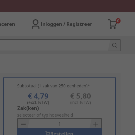
0
aceren
Inloggen / Registreer
Subtotaal (1 zak van 250 eenheden)*
€ 4,79
€ 5,80
(excl. BTW)
(incl. BTW)
Add
Zak(ken)
to
selecteer of typ hoeveelheid
Basket
Bestellen