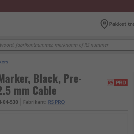
Pakket tr
kers
arker, Black, Pre-
 2.5 mm Cable
4-04-530
Fabrikant
:
RS PRO