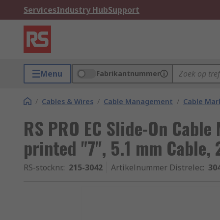
Services
Industry Hub
Support
Menu
Fabrikantnummer
/
Cables & Wires
/
Cable Management
/
Cable Mar
RS PRO EC Slide-On Cable M
printed "7", 5.1 mm Cable,
RS-stocknr.
:
215-3042
Artikelnummer Distrelec
:
30