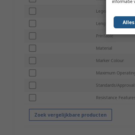
informatie 
Legend Colour
Alle
Length
Printable
Material
Marker Colour
Maximum Operatin
Standards/Approval
Resistance Feature
Zoek vergelijkbare producten