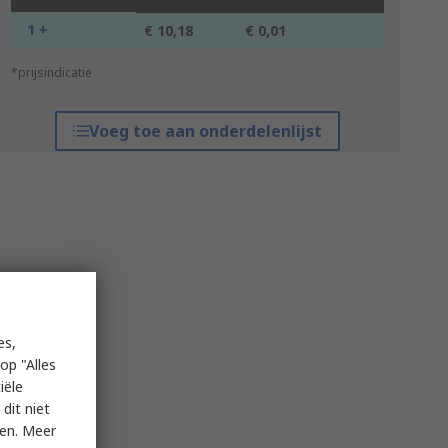
1 +
€ 10,18
€ 0,01
*prijsindicatie
Voeg toe aan onderdelenlijst
es,
op "Alles
iële
dit niet
ken. Meer