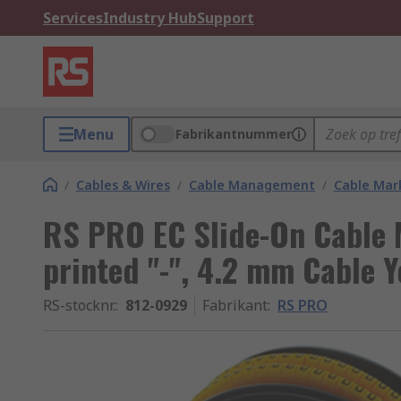
Services
Industry Hub
Support
Menu
Fabrikantnummer
/
Cables & Wires
/
Cable Management
/
Cable Mar
RS PRO EC Slide-On Cable M
printed "-", 4.2 mm Cable 
RS-stocknr.
:
812-0929
Fabrikant
:
RS PRO