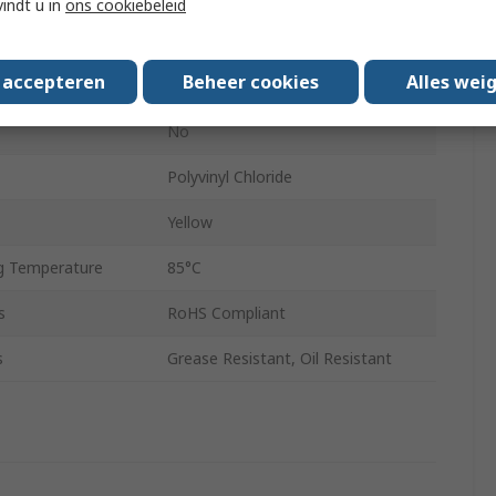
vindt u in
ons cookiebeleid
Black
s accepteren
Beheer cookies
Alles wei
4mm
No
Polyvinyl Chloride
Yellow
g Temperature
85°C
s
RoHS Compliant
s
Grease Resistant, Oil Resistant