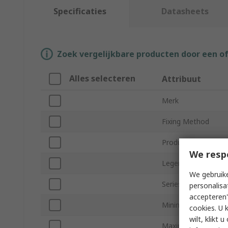
Specificaties
Datasheets
Zoek vergelijkbare producten door een o
Alles selecteren
Attribuut
Merk
Fixing Method
Product Type
We resp
Legend
We gebruike
Series
personalisa
accepteren"
Minimum Cable Dia
cookies. U 
wilt, klikt
Maximum Cable Di