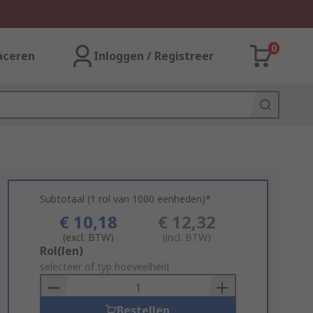
0
aceren
Inloggen / Registreer
Subtotaal (1 rol van 1000 eenheden)*
€ 10,18
€ 12,32
(excl. BTW)
(incl. BTW)
Add
Rol(len)
to
selecteer of typ hoeveelheid
Basket
Bestellen