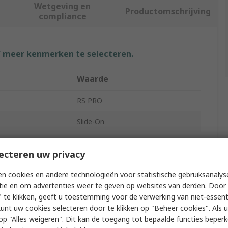
Wetgeving en
Productomschrijving
compliance
f meer kenmerken te selecteren.
Waarde
RS PRO
Slide-On
Cable Marker
ecteren uw privacy
-
n cookies en andere technologieën voor statistische gebruiksanalys
EC
tie en om advertenties weer te geven op websites van derden. Door 
 te klikken, geeft u toestemming voor de verwerking van niet-essent
meter
3mm
kunt uw cookies selecteren door te klikken op "Beheer cookies". Als u 
 u op "Alles weigeren". Dit kan de toegang tot bepaalde functies beper
ameter
4.2mm