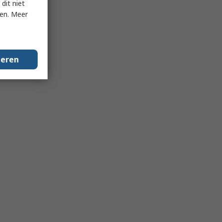
dit niet
ken. Meer
geren