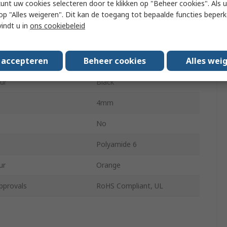
kunt uw cookies selecteren door te klikken op "Beheer cookies". Als u 
 u op "Alles weigeren". Dit kan de toegang tot bepaalde functies beper
MB2
vindt u in
ons cookiebeleid
ble Diameter
4mm
s accepteren
Beheer cookies
Alles wei
ble Diameter
5mm
ur
Black
4mm
No
Polyamide 6
ur
Orange
pprovals
RoHS Compliant, UL