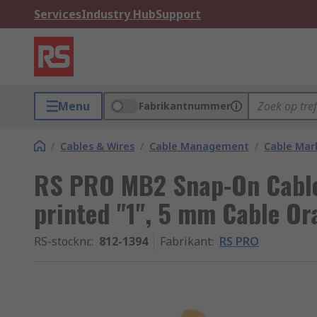
Services
Industry Hub
Support
Menu
Fabrikantnummer
/
Cables & Wires
/
Cable Management
/
Cable Mar
RS PRO MB2 Snap-On Cable 
printed "1", 5 mm Cable O
RS-stocknr.
:
812-1394
Fabrikant
:
RS PRO