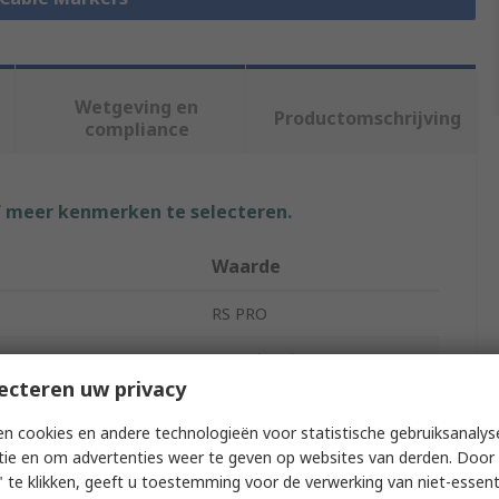
Wetgeving en
Productomschrijving
compliance
f meer kenmerken te selecteren.
Waarde
RS PRO
Pre-Printed
ecteren uw privacy
e
Cable Marker
n cookies en andere technologieën voor statistische gebruiksanalys
od
Snap-On
tie en om advertenties weer te geven op websites van derden. Door 
 te klikken, geeft u toestemming voor de verwerking van niet-essent
1