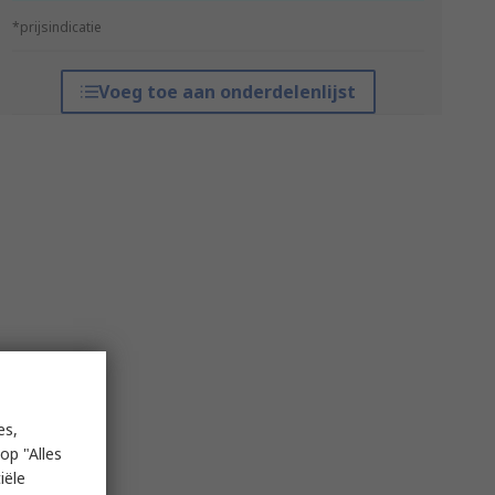
*prijsindicatie
Voeg toe aan onderdelenlijst
es,
op "Alles
iële