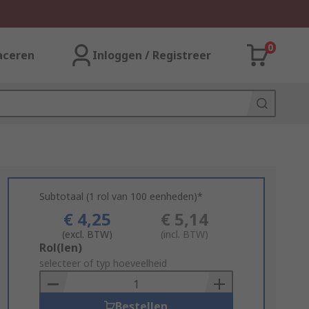
0
aceren
Inloggen / Registreer
Subtotaal (1 rol van 100 eenheden)*
€ 4,25
€ 5,14
(excl. BTW)
(incl. BTW)
Add
Rol(len)
to
selecteer of typ hoeveelheid
Basket
Bestellen