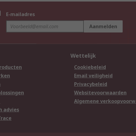
n
E-mailadres
Aanmelden
Wettelijk
producten
Cookiebeleid
rken
Email veiligheid
n
Privacybeleid
lossingen
Websitevoorwaarden
n
Algemene verkoopvoorw
h advies
Trace