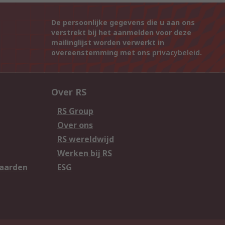
De persoonlijke gegevens die u aan ons
verstrekt bij het aanmelden voor deze
mailinglijst worden verwerkt in
overeenstemming met ons
privacybeleid
.
Over RS
RS Group
Over ons
RS wereldwijd
Werken bij RS
aarden
ESG