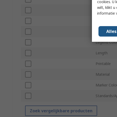
cookies. U 
wilt, klikt
Series
informatie 
Minimum Ca
Alle
Maximum Ca
Legend Colo
Length
Printable
Material
Marker Colo
Standards/A
Zoek vergelijkbare producten