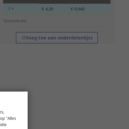
1 +
€ 4,25
€ 0,043
*prijsindicatie
Voeg toe aan onderdelenlijst
es,
op "Alles
iële