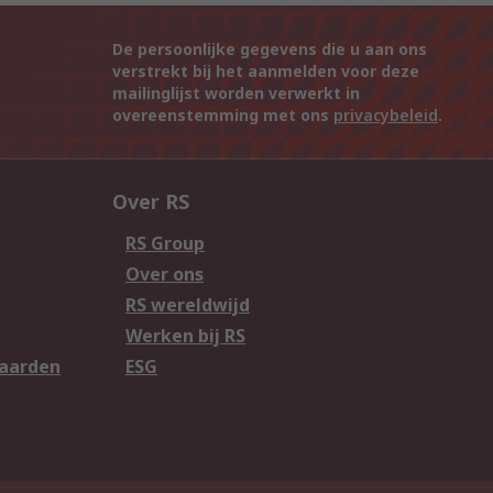
De persoonlijke gegevens die u aan ons
verstrekt bij het aanmelden voor deze
mailinglijst worden verwerkt in
overeenstemming met ons
privacybeleid
.
Over RS
RS Group
Over ons
RS wereldwijd
Werken bij RS
aarden
ESG