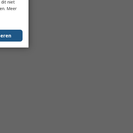
dit niet
ken. Meer
geren