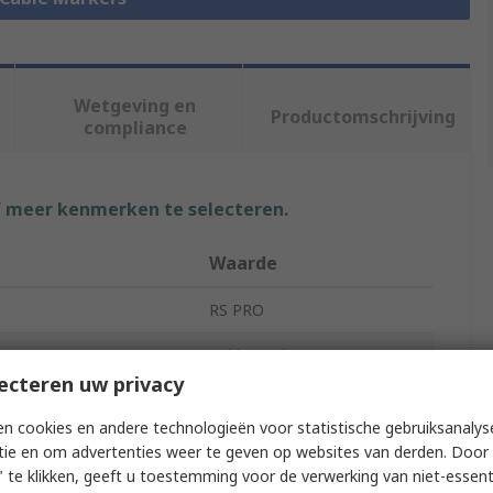
Wetgeving en
Productomschrijving
compliance
f meer kenmerken te selecteren.
Waarde
RS PRO
e
Cable Marker
ecteren uw privacy
Pre-Printed
n cookies en andere technologieën voor statistische gebruiksanalys
od
Snap-On
tie en om advertenties weer te geven op websites van derden. Door 
 te klikken, geeft u toestemming voor de verwerking van niet-essent
4