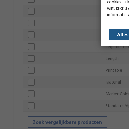
cookies. U 
wilt, klikt
Series
informatie 
Minimum Ca
Alle
Maximum Ca
Legend Colo
Length
Printable
Material
Marker Colo
Standards/A
Zoek vergelijkbare producten