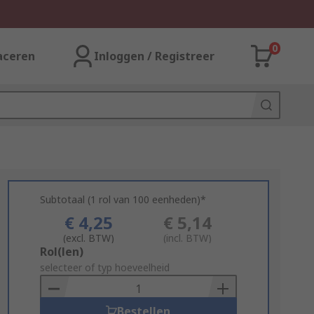
0
aceren
Inloggen / Registreer
Subtotaal (1 rol van 100 eenheden)*
€ 4,25
€ 5,14
(excl. BTW)
(incl. BTW)
Add
Rol(len)
to
selecteer of typ hoeveelheid
Basket
Bestellen