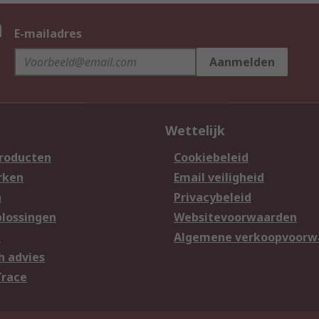
n
E-mailadres
Aanmelden
Wettelijk
producten
Cookiebeleid
rken
Email veiligheid
n
Privacybeleid
lossingen
Websitevoorwaarden
n
Algemene verkoopvoorw
h advies
Trace