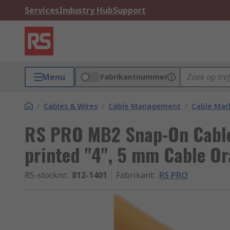
Services
Industry Hub
Support
Menu
Fabrikantnummer
/
Cables & Wires
/
Cable Management
/
Cable Mar
RS PRO MB2 Snap-On Cable 
printed "4", 5 mm Cable O
RS-stocknr.
:
812-1401
Fabrikant
:
RS PRO