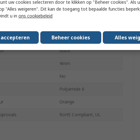
kunt uw cookies selecteren door te klikken op "Beheer cookies". Als u 
 u op "Alles weigeren". Dit kan de toegang tot bepaalde functies beper
MB2
vindt u in
ons cookiebeleid
ble Diameter
4mm
s accepteren
Beheer cookies
Alles wei
ble Diameter
5mm
ur
Black
4mm
No
Polyamide 6
ur
Orange
pprovals
RoHS Compliant, UL