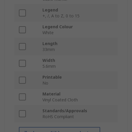
Legend
+, /, A to Z, 0 to 15
Legend Colour
White
Length
33mm
Width
5.6mm
Printable
No
Material
Vinyl Coated Cloth
Standards/Approvals
RoHS Compliant