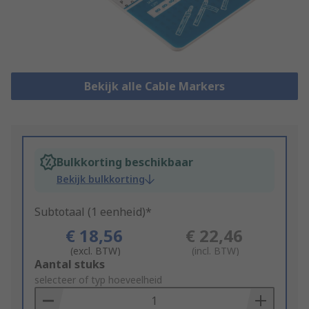
Bekijk alle Cable Markers
Bulkkorting beschikbaar
Bekijk bulkkorting
Subtotaal (1 eenheid)*
€ 18,56
€ 22,46
(excl. BTW)
(incl. BTW)
Add
Aantal stuks
to
selecteer of typ hoeveelheid
Basket