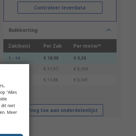
Controleer leverdata
Bulkkorting
Zak(ken)
Per Zak
Per meter*
1 - 14
€ 18,98
€ 0,38
15 - 49
€ 17,97
€ 0,359
50 +
€ 17,06
€ 0,341
es,
op "Alles
*prijsindicatie
iële
dit niet
Voeg toe aan onderdelenlijst
ken. Meer