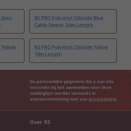
e Grey
RS PRO Polyvinyl Chloride Blue
h
Cable Sleeve, 50m Length
 Yellow
RS PRO Polyvinyl Chloride Yellow
10m Length
De persoonlijke gegevens die u aan ons
verstrekt bij het aanmelden voor deze
mailinglijst worden verwerkt in
overeenstemming met ons
privacybeleid
.
Over RS