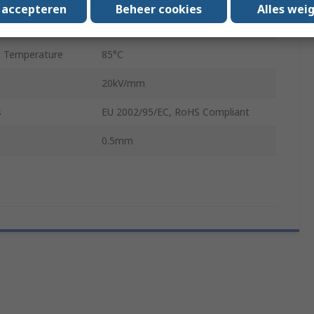
s accepteren
Beheer cookies
Alles wei
 Temperature
-20°C
 Temperature
85°C
20kV/mm
s
EU 2002/95/EC, RoHS Compliant
0.5mm