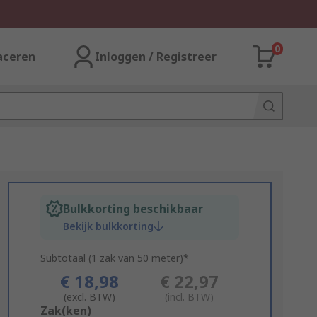
0
aceren
Inloggen / Registreer
Bulkkorting beschikbaar
Bekijk bulkkorting
Subtotaal (1 zak van 50 meter)*
€ 18,98
€ 22,97
(excl. BTW)
(incl. BTW)
Add
Zak(ken)