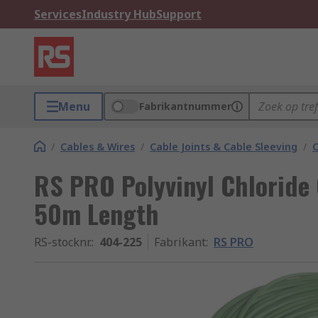
Services
Industry Hub
Support
Menu
Fabrikantnummer
/
Cables & Wires
/
Cable Joints & Cable Sleeving
/
C
RS PRO Polyvinyl Chloride 
50m Length
RS-stocknr.
:
404-225
Fabrikant
:
RS PRO