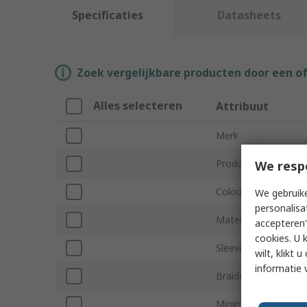
Specificaties
Datasheets
Zoek vergelijkbare producten door een o
Alles selecteren
Attribuut
Merk
Product Type
We resp
Colour
We gebruike
personalisa
Material
accepteren"
cookies. U 
Sleeve Length
wilt, klikt
informatie 
Braided
Minimum Cable Dia