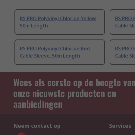
RS PRO Polyvinyl Chloride Yellow
RS PRO P
50m Length
Cable S
RS PRO Polyvinyl Chloride Red
RS PRO P
Cable Sleeve, 50m Length
Cable S
Wees als eerste op de hoogte va
onze nieuwste producten en
aanbiedingen
Neem contact op
Services