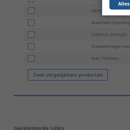
Alle
Minimum Operating
Maximum Operating
Dielectric Strength
Standards/Approval
Wall Thickness
Zoek vergelijkbare producten
Gerelateerde Links