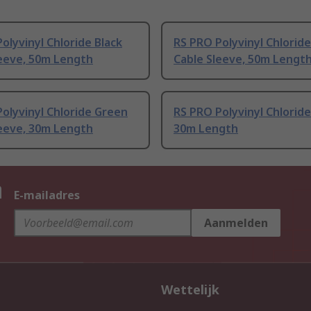
olyvinyl Chloride Black
RS PRO Polyvinyl Chlorid
leeve, 50m Length
Cable Sleeve, 50m Lengt
olyvinyl Chloride Green
RS PRO Polyvinyl Chloride
leeve, 30m Length
30m Length
n
E-mailadres
Aanmelden
Wettelijk