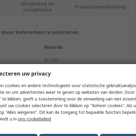
Wetgeving en
Productomschrijving
compliance
f meer kenmerken te selecteren.
Waarde
RS PRO
Cable Sleeve
ecteren uw privacy
Green
n cookies en andere technologieën voor statistische gebruiksanalys
tie en om advertenties weer te geven op websites van derden. Door 
Polyvinyl Chloride
 te klikken, geeft u toestemming voor de verwerking van niet-essent
kunt uw cookies selecteren door te klikken op "Beheer cookies". Als u 
50m
 u op "Alles weigeren". Dit kan de toegang tot bepaalde functies beper
vindt u in
ons cookiebeleid
No
meter
2mm