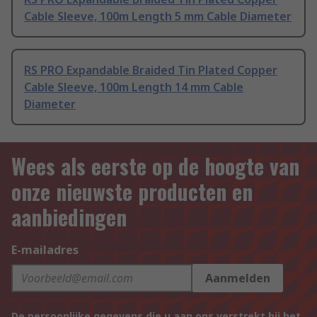
Cable Sleeve, 100m Length 5 mm Cable Diameter
RS PRO Expandable Braided Tin Plated Copper
Cable Sleeve, 100m Length 14 mm Cable
Diameter
Wees als eerste op de hoogte van
onze nieuwste producten en
aanbiedingen
E-mailadres
Aanmelden
De persoonlijke gegevens die u aan ons verstrekt bij het