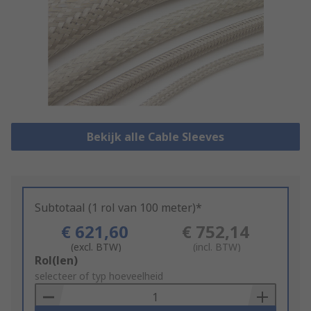
Bekijk alle Cable Sleeves
Subtotaal (1 rol van 100 meter)*
€ 621,60
€ 752,14
(excl. BTW)
(incl. BTW)
Add
Rol(len)
to
selecteer of typ hoeveelheid
Basket